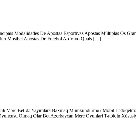
ncipais Modalidades De Apostas Esportivas Apostas Múltiplas Os Gra
sino Mostbet Apostas De Futebol Ao Vivo Quais […]
anlı Mərc Bet-də Yayımlara Baxmaq Mümkündürmü? Mobil Tətbiqetmə, 
n Oyunçusu Olmaq Olar Bet Azerbaycan Merc Oyunlari Tətbiqin Xüsusi