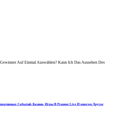
re Gewinner Auf Einmal Auswählen? Kann Ich Das Aussehen Des
портивных Событий, Казино, Игры В Режиме Live И многом Другое