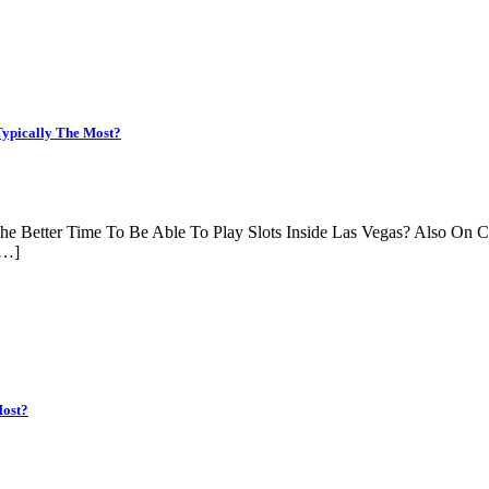
Typically The Most?
 Better Time To Be Able To Play Slots Inside Las Vegas? Also On Cas
[…]
Most?