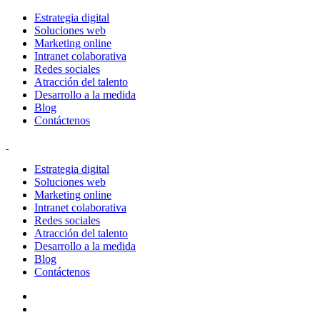
Estrategia digital
Soluciones web
Marketing online
Intranet colaborativa
Redes sociales
Atracción del talento
Desarrollo a la medida
Blog
Contáctenos
Estrategia digital
Soluciones web
Marketing online
Intranet colaborativa
Redes sociales
Atracción del talento
Desarrollo a la medida
Blog
Contáctenos