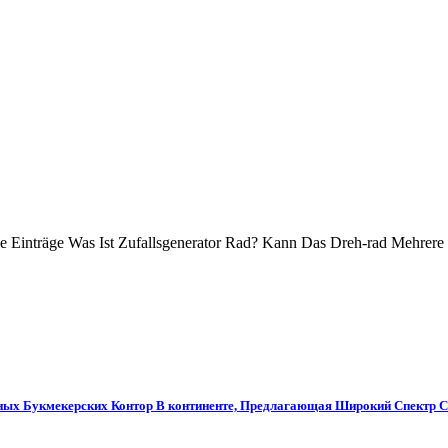
ie Einträge Was Ist Zufallsgenerator Rad? Kann Das Dreh-rad Mehre
ных Букмекерских Контор В континенте, Предлагающая Широкий Спектр С