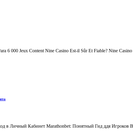
ara 6 000 Jeux Content Nine Casino Est-il Sûr Et Fiable? Nine Casino
нта
Вход в Личный Кабинет Marathonbet: Понятный Гид ддя Игроко