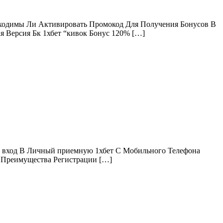
обходимы Ли Активировать Промокод Для Получения Бонусов В
я Версия Бк 1хбет “кивок Бонус 120% […]
 И вход В Личный приемную 1хбет С Мобильного Телефона
t Преимущества Регистрации […]