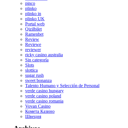
pinco
plinko
plinko in
plinko UK
Portal web
Qizilbilet
Ramenbet
Review
Reviewe
reviewer
ricky casino australia
Sin categoría
Slots
slottica
sugar rush
sweet bonanza
Talento Humano y Selección de Personal
verde casino hungary
verde casino poland
verde casino romania
Vovan Casino
Комета Казино
Швеция