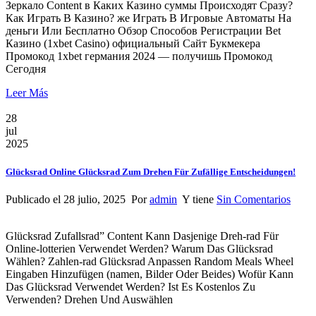
Зеркало Content в Каких Казино суммы Происходят Сразу?
Как Играть В Казино? же Играть В Игровые Автоматы На
деньги Или Бесплатно Обзор Способов Регистрации Bet
Казино (1xbet Casino) официальный Сайт Букмекера
Промокод 1xbet германия 2024 — получишь Промокод
Сегодня
Leer Más
28
jul
2025
Glücksrad Online Glücksrad Zum Drehen Für Zufällige Entscheidungen!
Publicado el 28 julio, 2025 Por
admin
Y tiene
Sin Comentarios
Glücksrad Zufallsrad” Content Kann Dasjenige Dreh-rad Für
Online-lotterien Verwendet Werden? Warum Das Glücksrad
Wählen? Zahlen-rad Glücksrad Anpassen Random Meals Wheel
Eingaben Hinzufügen (namen, Bilder Oder Beides) Wofür Kann
Das Glücksrad Verwendet Werden? Ist Es Kostenlos Zu
Verwenden? Drehen Und Auswählen