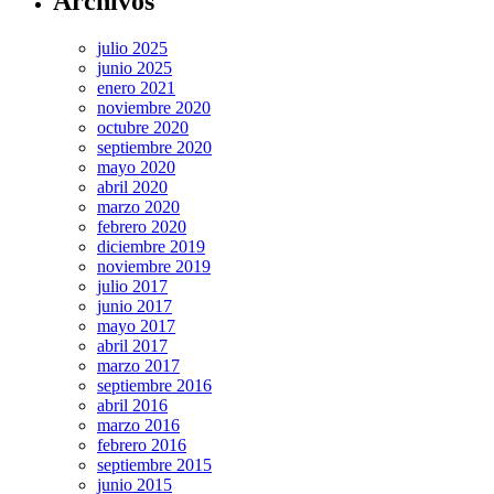
Archivos
julio 2025
junio 2025
enero 2021
noviembre 2020
octubre 2020
septiembre 2020
mayo 2020
abril 2020
marzo 2020
febrero 2020
diciembre 2019
noviembre 2019
julio 2017
junio 2017
mayo 2017
abril 2017
marzo 2017
septiembre 2016
abril 2016
marzo 2016
febrero 2016
septiembre 2015
junio 2015