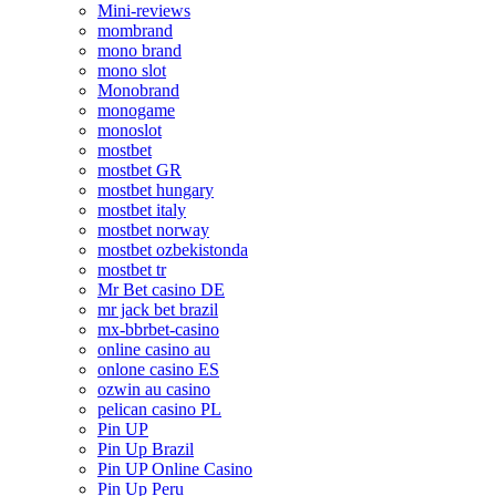
Mini-reviews
mombrand
mono brand
mono slot
Monobrand
monogame
monoslot
mostbet
mostbet GR
mostbet hungary
mostbet italy
mostbet norway
mostbet ozbekistonda
mostbet tr
Mr Bet casino DE
mr jack bet brazil
mx-bbrbet-casino
online casino au
onlone casino ES
ozwin au casino
pelican casino PL
Pin UP
Pin Up Brazil
Pin UP Online Casino
Pin Up Peru