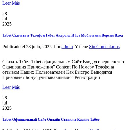
Leer Más
28
jul
2025
1xbet Cкачать в Телефон 1хбет Андроид И Ios Мобильная Версия Вход
Publicado el 28 julio, 2025 Por
admin
Y tiene
Sin Comentarios
Скачать 1хбет 1xbet официальным Сайт Вход усовершенство
Скачивания Приложения” Content По Номеру Телефона
отзывом Наших Пользователей Как Быстро Выводятся
Призовые? Бонус учитывавшимися Регистрации
Leer Más
28
jul
2025
1xbet Официальный Сайт Онлайн Ставки а Казино 1хбет