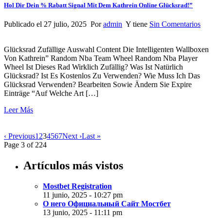
Hol Dir Dein % Rabatt Signal Mit Dem Kathrein Online Glücksrad!”
Publicado el 27 julio, 2025 Por
admin
Y tiene
Sin Comentarios
Glücksrad Zufällige Auswahl Content Die Intelligenten Wallboxen
Von Kathrein” Random Nba Team Wheel Random Nba Player
Wheel Ist Dieses Rad Wirklich Zufällig? Was Ist Natürlich
Glücksrad? Ist Es Kostenlos Zu Verwenden? Wie Muss Ich Das
Glücksrad Verwenden? Bearbeiten Sowie Ändern Sie Expire
Einträge “Auf Welche Art […]
Leer Más
‹ Previous
1
2
3
4
5
6
7
Next ›
Last »
Page 3 of 224
Artículos más vistos
Mostbet Registration
11 junio, 2025 - 10:27 pm
О него Официальный Сайт Мостбет
13 junio, 2025 - 11:11 pm