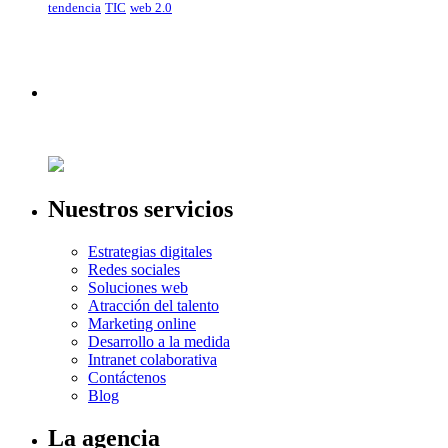
tendencia
TIC
web 2.0
Nuestros servicios
Estrategias digitales
Redes sociales
Soluciones web
Atracción del talento
Marketing online
Desarrollo a la medida
Intranet colaborativa
Contáctenos
Blog
La agencia