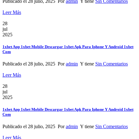
Publicado el 28 julio, 2025 Por
admin
Y tiene
Sin Comentarios
Leer Más
28
jul
2025
1xbet App 1xbet Mobile Descargar 1xbet Apk Para Iphone Y Android 1xbet
Com
Publicado el 28 julio, 2025 Por
admin
Y tiene
Sin Comentarios
Leer Más
28
jul
2025
1xbet App 1xbet Mobile Descargar 1xbet Apk Para Iphone Y Android 1xbet
Com
Publicado el 28 julio, 2025 Por
admin
Y tiene
Sin Comentarios
Leer Más