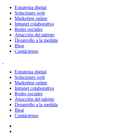
Estrategia digital
Soluciones web
Marketing online
Intranet colaborativa
Redes sociales
Atracción del talento
Desarrollo a la medida
Blog
Contáctenos
Estrategia digital
Soluciones web
Marketing online
Intranet colaborativa
Redes sociales
Atracción del talento
Desarrollo a la medida
Blog
Contáctenos