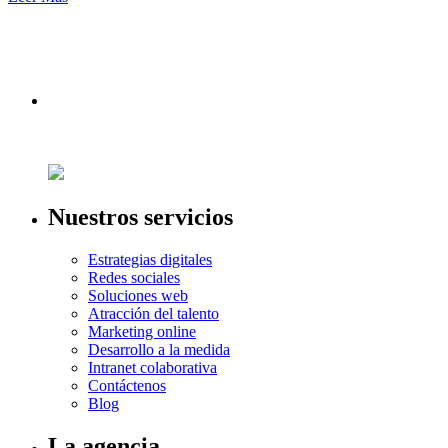
Nuestros servicios
Estrategias digitales
Redes sociales
Soluciones web
Atracción del talento
Marketing online
Desarrollo a la medida
Intranet colaborativa
Contáctenos
Blog
La agencia