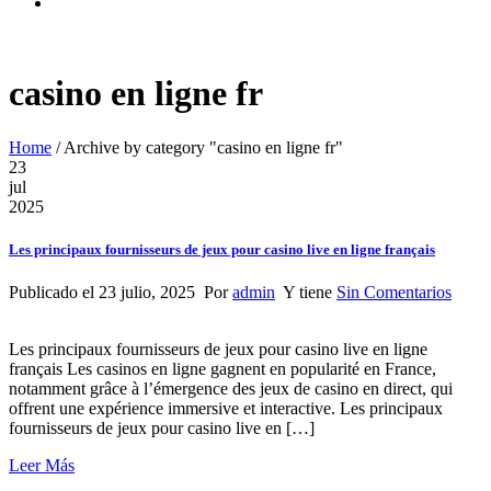
casino en ligne fr
Home
/
Archive by category "casino en ligne fr"
23
jul
2025
Les principaux fournisseurs de jeux pour casino live en ligne français
Publicado el 23 julio, 2025 Por
admin
Y tiene
Sin Comentarios
Les principaux fournisseurs de jeux pour casino live en ligne
français Les casinos en ligne gagnent en popularité en France,
notamment grâce à l’émergence des jeux de casino en direct, qui
offrent une expérience immersive et interactive. Les principaux
fournisseurs de jeux pour casino live en […]
Leer Más