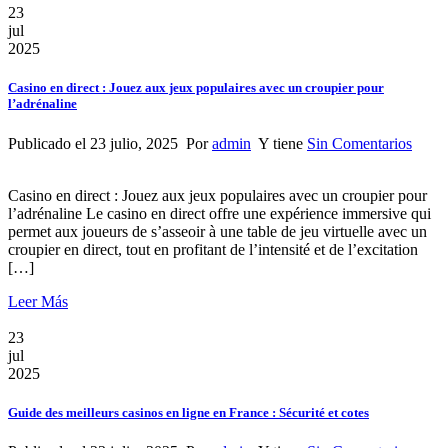
23
jul
2025
Casino en direct : Jouez aux jeux populaires avec un croupier pour
l’adrénaline
Publicado el 23 julio, 2025 Por
admin
Y tiene
Sin Comentarios
Casino en direct : Jouez aux jeux populaires avec un croupier pour
l’adrénaline Le casino en direct offre une expérience immersive qui
permet aux joueurs de s’asseoir à une table de jeu virtuelle avec un
croupier en direct, tout en profitant de l’intensité et de l’excitation
[…]
Leer Más
23
jul
2025
Guide des meilleurs casinos en ligne en France : Sécurité et cotes