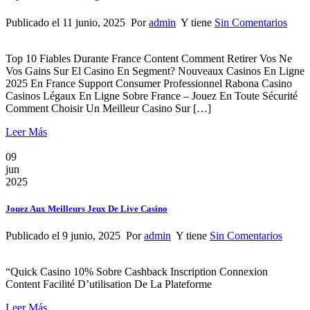
Publicado el 11 junio, 2025 Por
admin
Y tiene
Sin Comentarios
Top 10 Fiables Durante France Content Comment Retirer Vos Ne
Vos Gains Sur El Casino En Segment? Nouveaux Casinos En Ligne
2025 En France Support Consumer Professionnel Rabona Casino
Casinos Légaux En Ligne Sobre France – Jouez En Toute Sécurité
Comment Choisir Un Meilleur Casino Sur […]
Leer Más
09
jun
2025
Jouez Aux Meilleurs Jeux De Live Casino
Publicado el 9 junio, 2025 Por
admin
Y tiene
Sin Comentarios
“Quick Casino 10% Sobre Cashback Inscription Connexion
Content Facilité D’utilisation De La Plateforme
Leer Más