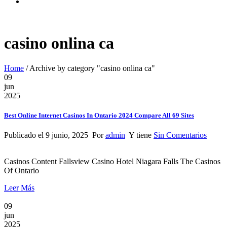
casino onlina ca
Home
/
Archive by category "casino onlina ca"
09
jun
2025
Best Online Internet Casinos In Ontario 2024 Compare All 69 Sites
Publicado el 9 junio, 2025 Por
admin
Y tiene
Sin Comentarios
Casinos Content Fallsview Casino Hotel Niagara Falls The Casinos
Of Ontario
Leer Más
09
jun
2025