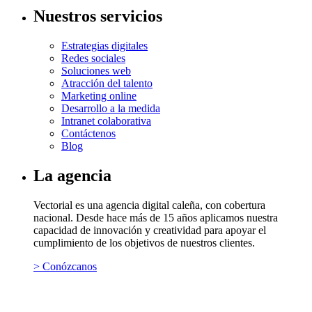
Nuestros servicios
Estrategias digitales
Redes sociales
Soluciones web
Atracción del talento
Marketing online
Desarrollo a la medida
Intranet colaborativa
Contáctenos
Blog
La agencia
Vectorial es una agencia digital caleña, con cobertura
nacional. Desde hace más de 15 años aplicamos nuestra
capacidad de innovación y creatividad para apoyar el
cumplimiento de los objetivos de nuestros clientes.
> Conózcanos