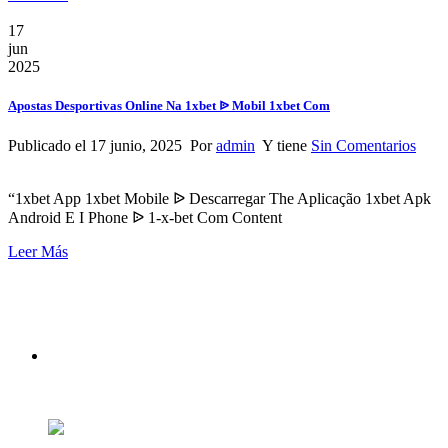
17
jun
2025
Apostas Desportivas Online Na 1xbet ᐉ Mobil 1xbet Com
Publicado el 17 junio, 2025 Por
admin
Y tiene
Sin Comentarios
“1xbet App 1xbet Mobile ᐉ Descarregar The Aplicação 1xbet Apk
Android E I Phone ᐉ 1-x-bet Com Content
Leer Más