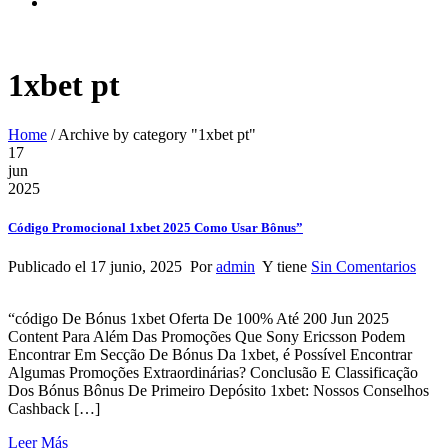
1xbet pt
Home
/
Archive by category "1xbet pt"
17
jun
2025
Código Promocional 1xbet 2025 Como Usar Bônus”
Publicado el 17 junio, 2025 Por
admin
Y tiene
Sin Comentarios
“código De Bónus 1xbet Oferta De 100% Até 200 Jun 2025
Content Para Além Das Promoções Que Sony Ericsson Podem
Encontrar Em Secção De Bónus Da 1xbet, é Possível Encontrar
Algumas Promoções Extraordinárias? Conclusão E Classificação
Dos Bónus Bônus De Primeiro Depósito 1xbet: Nossos Conselhos
Cashback […]
Leer Más