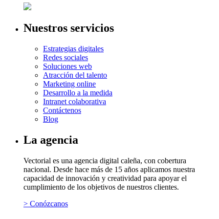
Nuestros servicios
Estrategias digitales
Redes sociales
Soluciones web
Atracción del talento
Marketing online
Desarrollo a la medida
Intranet colaborativa
Contáctenos
Blog
La agencia
Vectorial es una agencia digital caleña, con cobertura
nacional. Desde hace más de 15 años aplicamos nuestra
capacidad de innovación y creatividad para apoyar el
cumplimiento de los objetivos de nuestros clientes.
> Conózcanos