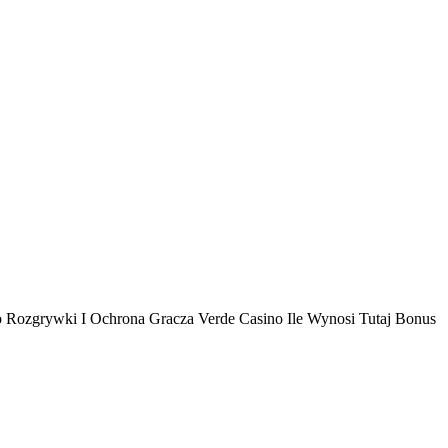
o Rozgrywki I Ochrona Gracza Verde Casino Ile Wynosi Tutaj Bonus