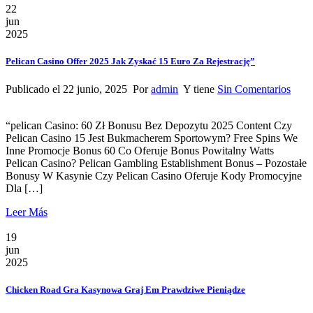
22
jun
2025
Pelican Casino Offer 2025 Jak Zyskać 15 Euro Za Rejestrację”
Publicado el 22 junio, 2025 Por
admin
Y tiene
Sin Comentarios
“pelican Casino: 60 Zł Bonusu Bez Depozytu 2025 Content Czy
Pelican Casino 15 Jest Bukmacherem Sportowym? Free Spins We
Inne Promocje Bonus 60 Co Oferuje Bonus Powitalny Watts
Pelican Casino? Pelican Gambling Establishment Bonus – Pozostałe
Bonusy W Kasynie Czy Pelican Casino Oferuje Kody Promocyjne
Dla […]
Leer Más
19
jun
2025
Chicken Road Gra Kasynowa Graj Em Prawdziwe Pieniądze