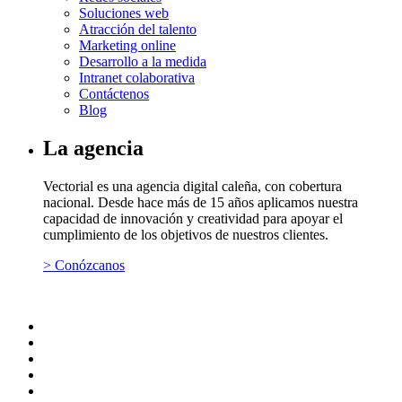
Soluciones web
Atracción del talento
Marketing online
Desarrollo a la medida
Intranet colaborativa
Contáctenos
Blog
La agencia
Vectorial es una agencia digital caleña, con cobertura
nacional. Desde hace más de 15 años aplicamos nuestra
capacidad de innovación y creatividad para apoyar el
cumplimiento de los objetivos de nuestros clientes.
> Conózcanos