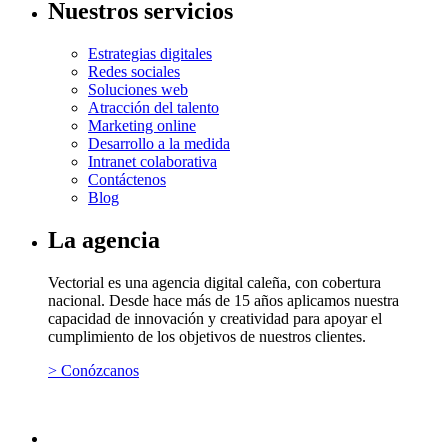
Nuestros servicios
Estrategias digitales
Redes sociales
Soluciones web
Atracción del talento
Marketing online
Desarrollo a la medida
Intranet colaborativa
Contáctenos
Blog
La agencia
Vectorial es una agencia digital caleña, con cobertura
nacional. Desde hace más de 15 años aplicamos nuestra
capacidad de innovación y creatividad para apoyar el
cumplimiento de los objetivos de nuestros clientes.
> Conózcanos