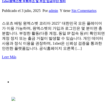
1xbet원엑스벳 우회주소 및 주요 입금수단 정리
Publicado el 3 julio, 2025 Por
admin
Y tiene
Sin Comentarios
스포츠 배팅 원엑스벳 코리아 2025″ 대한민국 모든 플레이어
가 이용 가능하며, 원엑스벳의 가입과 로그인은 몇 분이면 충
분합니다. 부정한 활동(다중 계정, 동일 IP 접속 등)이 확인되면
계정 정지 또는 출금 거절이 발생할 수 있습니다. 개인 데이터
사용과 정식 이용을 권장하며, 1xbet은 신뢰성 검증을 통과한
안전한 플랫폼입니다. 공식홈페이지 오른쪽 […]
Leer Más