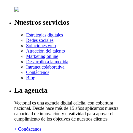
Nuestros servicios
Estrategias digitales
Redes sociales
Soluciones web
Atracción del talento
Marketing online
Desarrollo a la medida
Intranet colaborativa
Contáctenos
Blog
La agencia
Vectorial es una agencia digital caleña, con cobertura
nacional. Desde hace más de 15 años aplicamos nuestra
capacidad de innovación y creatividad para apoyar el
cumplimiento de los objetivos de nuestros clientes.
> Conózcanos