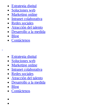
Estrategia digital
Soluciones web
Marketing online
Intranet colaborativa
Redes sociales
Atracción del talento
Desarrollo a la medida
Blog
Contáctenos
Estrategia digital
Soluciones web
Marketing online
Intranet colaborativa
Redes sociales
Atracción del talento
Desarrollo a la medida
Blog
Contáctenos