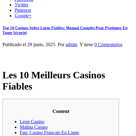
Twitter
Pinterest
Google+
Top 10 Casinos Sobre Ligne Fiables: Manual Complet Pour Pratiquer En
Toute Sécurité
Publicado el 29 junio, 2025 Por
admin
Y tiene
0 Comentarios
Les 10 Meilleurs Casinos
Fiables
Content
Leon Casino
Malina Casino
Faq: Casino Francais En Ligne