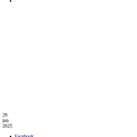
29
jun
2025
Facebook