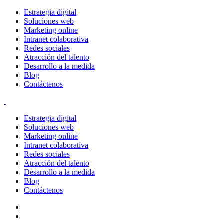
Estrategia digital
Soluciones web
Marketing online
Intranet colaborativa
Redes sociales
Atracción del talento
Desarrollo a la medida
Blog
Contáctenos
Estrategia digital
Soluciones web
Marketing online
Intranet colaborativa
Redes sociales
Atracción del talento
Desarrollo a la medida
Blog
Contáctenos