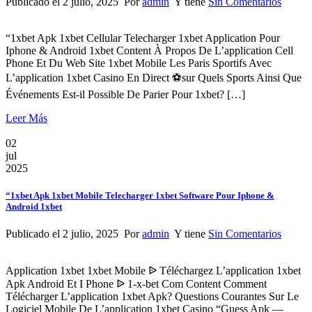
Publicado el 2 julio, 2025 Por
admin
Y tiene
Sin Comentarios
“1xbet Apk 1xbet Cellular Telecharger 1xbet Application Pour
Iphone & Android 1xbet Content À Propos De L’application Cell
Phone Et Du Web Site 1xbet Mobile Les Paris Sportifs Avec
L’application 1xbet Casino En Direct ⚽sur Quels Sports Ainsi Que
Événements Est-il Possible De Parier Pour 1xbet? […]
Leer Más
02
jul
2025
“1xbet Apk 1xbet Mobile Telecharger 1xbet Software Pour Iphone &
Android 1xbet
Publicado el 2 julio, 2025 Por
admin
Y tiene
Sin Comentarios
Application 1xbet 1xbet Mobile ᐉ Téléchargez L’application 1xbet
Apk Android Et I Phone ᐉ 1-x-bet Com Content Comment
Télécharger L’application 1xbet Apk? Questions Courantes Sur Le
Logiciel Mobile De L’application 1xbet Casino “Guess Apk —