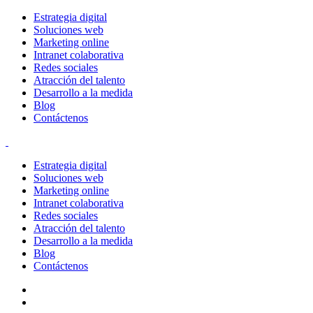
Estrategia digital
Soluciones web
Marketing online
Intranet colaborativa
Redes sociales
Atracción del talento
Desarrollo a la medida
Blog
Contáctenos
Estrategia digital
Soluciones web
Marketing online
Intranet colaborativa
Redes sociales
Atracción del talento
Desarrollo a la medida
Blog
Contáctenos