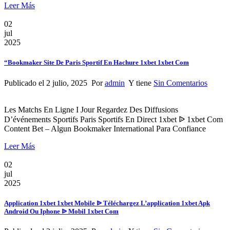
Leer Más
02
jul
2025
“Bookmaker Site De Paris Sportif En Hachure 1xbet 1xbet Com
Publicado el 2 julio, 2025 Por
admin
Y tiene
Sin Comentarios
Les Matchs En Ligne I Jour Regardez Des Diffusions
D’événements Sportifs Paris Sportifs En Direct 1xbet ᐉ 1xbet Com
Content Bet – Algun Bookmaker International Para Confiance
Leer Más
02
jul
2025
Application 1xbet 1xbet Mobile ᐉ Téléchargez L’application 1xbet Apk
Android Ou Iphone ᐉ Mobil 1xbet Com