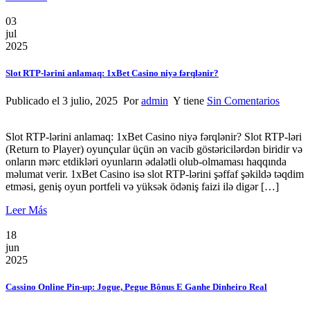
03
jul
2025
Slot RTP-lərini anlamaq: 1xBet Casino niyə fərqlənir?
Publicado el 3 julio, 2025 Por
admin
Y tiene
Sin Comentarios
Slot RTP-lərini anlamaq: 1xBet Casino niyə fərqlənir? Slot RTP-ləri
(Return to Player) oyunçular üçün ən vacib göstəricilərdən biridir və
onların mərc etdikləri oyunların ədalətli olub-olmaması haqqında
məlumat verir. 1xBet Casino isə slot RTP-lərini şəffaf şəkildə təqdim
etməsi, geniş oyun portfeli və yüksək ödəniş faizi ilə digər […]
Leer Más
18
jun
2025
Cassino Online Pin-up: Jogue, Pegue Bônus E Ganhe Dinheiro Real