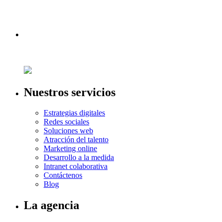
Nuestros servicios
Estrategias digitales
Redes sociales
Soluciones web
Atracción del talento
Marketing online
Desarrollo a la medida
Intranet colaborativa
Contáctenos
Blog
La agencia