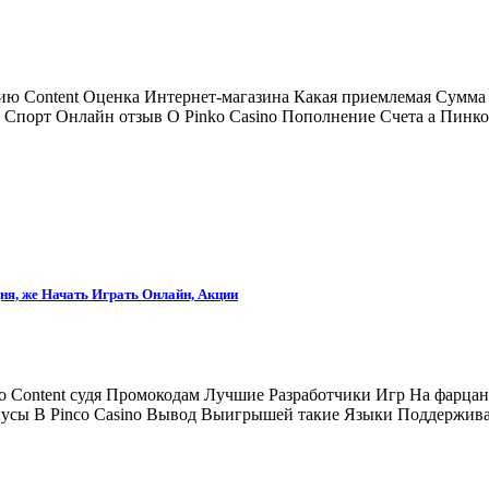
ю Content Оценка Интернет-магазина Какая приемлемая Сумма 
а Спорт Онлайн отзыв О Pinko Casino Пополнение Счета а Пинк
ня, же Начать Играть Онлайн, Акции
Content судя Промокодам Лучшие Разработчики Игр На фарцану
онусы В Pinco Casino Вывод Выигрышей такие Языки Поддержив