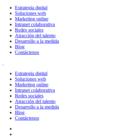
Estrategia digital
Soluciones web
Marketing online
Intranet colaborativa
Redes sociales
Atracción del talento
Desarrollo a la medida
Blog
Contáctenos
Estrategia digital
Soluciones web
Marketing online
Intranet colaborativa
Redes sociales
Atracción del talento
Desarrollo a la medida
Blog
Contáctenos