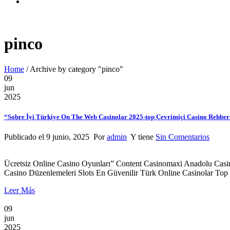
pinco
Home
/
Archive by category "pinco"
09
jun
2025
“Sobre İyi Türkiye On The Web Casinolar 2025-top Çevrimiçi Casino Rehber
Publicado el 9 junio, 2025 Por
admin
Y tiene
Sin Comentarios
Ücretsiz Online Casino Oyunları” Content Casinomaxi Anadolu Casino
Casino Düzenlemeleri Slots En Güvenilir Türk Online Casinolar Top
Leer Más
09
jun
2025