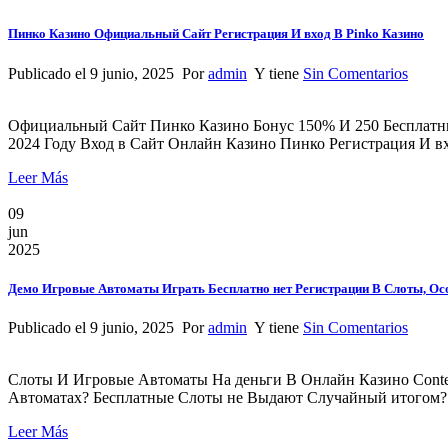
Пинко Казино Официальный Сайт Регистрация И вход В Pinko Казино
Publicado el 9 junio, 2025 Por
admin
Y tiene
Sin Comentarios
Официальный Сайт Пинко Казино Бонус 150% И 250 Бесплатных
2024 Году Вход в Сайт Онлайн Казино Пинко Регистрация И в
Leer Más
09
jun
2025
Демо Игровые Автоматы Играть Бесплатно нет Регистрации В Слоты, Ос
Publicado el 9 junio, 2025 Por
admin
Y tiene
Sin Comentarios
Слоты И Игровые Автоматы На деньги В Онлайн Казино Conte
Автоматах? Бесплатные Слоты не Выдают Случайный итогом? 
Leer Más