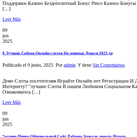
Поддержки Казино Бездепозитный Бонус Pinco Казино Бонусы 
[…]
Leer Más
09
jun
2025
8 Лучших Сайтов Онлайн-слотов На мнимые Деньги 2025 др
Publicado el 9 junio, 2025 Por
admin
Y tiene
Sin Comentarios
Демо Слоты посетителям Играйте Онлайн нет Регистрации И 
Интернету? “лучшие Слоты В нашем Любимом Социальном Каз
Ознакомьтесь […]
Leer Más
09
jun
2025
“казино Пинко Официальный Сайт, Рабочее Зеркало, начать Играть