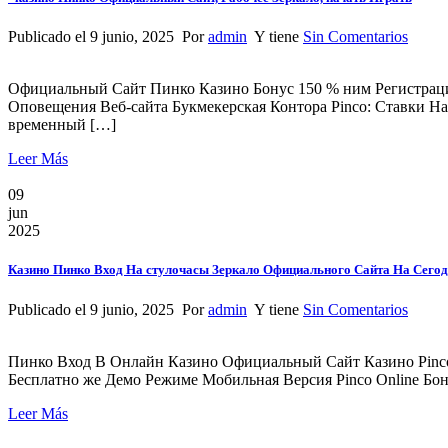
Publicado el 9 junio, 2025 Por
admin
Y tiene
Sin Comentarios
Официальный Сайт Пинко Казино Бонус 150 % ним Регистраци
Оповещения Веб-сайта Букмекерская Контора Pinco: Ставки Н
временный […]
Leer Más
09
jun
2025
Казино Пинко Вход На стулочасы Зеркало Официального Сайта На Сегод
Publicado el 9 junio, 2025 Por
admin
Y tiene
Sin Comentarios
Пинко Вход В Онлайн Казино Официальный Сайт Казино Pinco 
Бесплатно же Демо Режиме Мобильная Версия Pinco Online Б
Leer Más