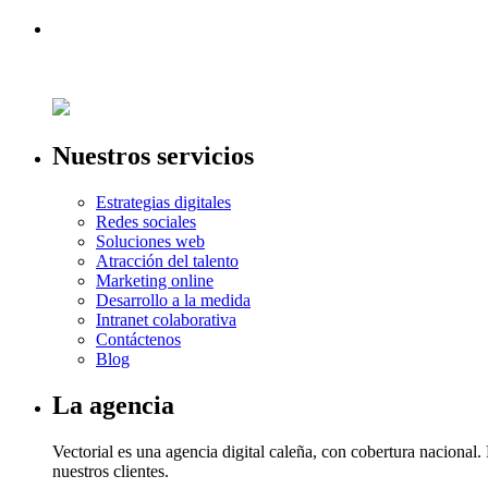
Nuestros servicios
Estrategias digitales
Redes sociales
Soluciones web
Atracción del talento
Marketing online
Desarrollo a la medida
Intranet colaborativa
Contáctenos
Blog
La agencia
Vectorial es una agencia digital caleña, con cobertura naciona
nuestros clientes.