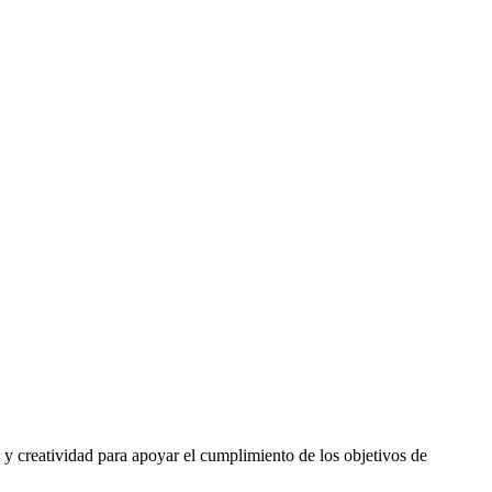
 y creatividad para apoyar el cumplimiento de los objetivos de