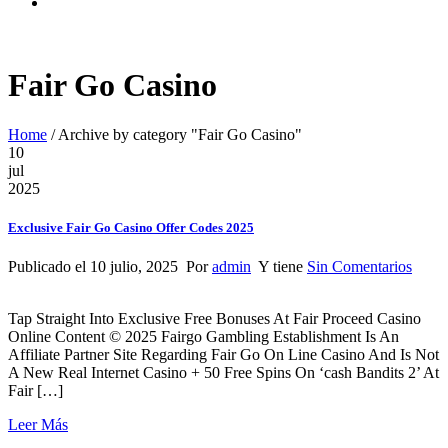
Fair Go Casino
Home
/
Archive by category "Fair Go Casino"
10
jul
2025
Exclusive Fair Go Casino Offer Codes 2025
Publicado el 10 julio, 2025 Por
admin
Y tiene
Sin Comentarios
Tap Straight Into Exclusive Free Bonuses At Fair Proceed Casino
Online Content © 2025 Fairgo Gambling Establishment Is An
Affiliate Partner Site Regarding Fair Go On Line Casino And Is Not
A New Real Internet Casino + 50 Free Spins On ‘cash Bandits 2’ At
Fair […]
Leer Más