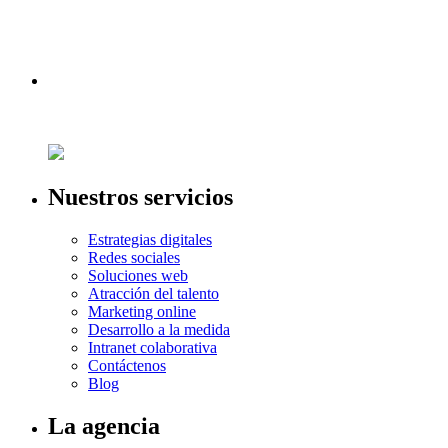
Nuestros servicios
Estrategias digitales
Redes sociales
Soluciones web
Atracción del talento
Marketing online
Desarrollo a la medida
Intranet colaborativa
Contáctenos
Blog
La agencia