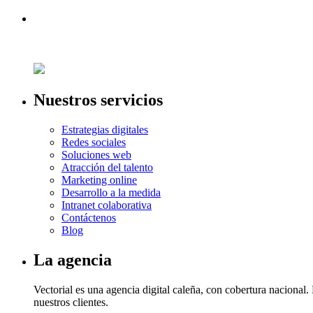
Nuestros servicios
Estrategias digitales
Redes sociales
Soluciones web
Atracción del talento
Marketing online
Desarrollo a la medida
Intranet colaborativa
Contáctenos
Blog
La agencia
Vectorial es una agencia digital caleña, con cobertura naciona
nuestros clientes.