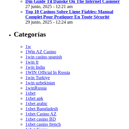
Din Guide Til Danske On The Internet Casioner
27 junio, 2025 - 12:21 am
Top 10 Casinos Sobre Ligne Fiables: Manual
Complet Pour Pratiquer En Toute Sécurité
29 junio, 2025 - 12:24 am
Categorías
1w
1Win AZ Casino
1win casino spanish
1win fr
1win India
1WIN Official In Russia
1win Turkiye
1win uzbekistan
1winRussia
1xbet
1xbet apk
1xbet arabic
1xbet Bangladesh
1xbet Casino AZ
1xbet casino BD
1xbet casino french