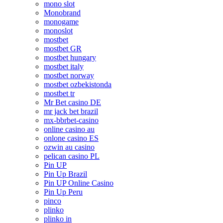
mono slot
Monobrand
monogame
monoslot
mostbet
mostbet GR
mostbet hungary
mostbet italy
mostbet norway
mostbet ozbekistonda
mostbet tr
Mr Bet casino DE
mr jack bet brazil
mx-bbrbet-casino
online casino au
onlone casino ES
ozwin au casino
pelican casino PL
Pin UP
Pin Up Brazil
Pin UP Online Casino
Pin Up Peru
pinco
plinko
plinko in