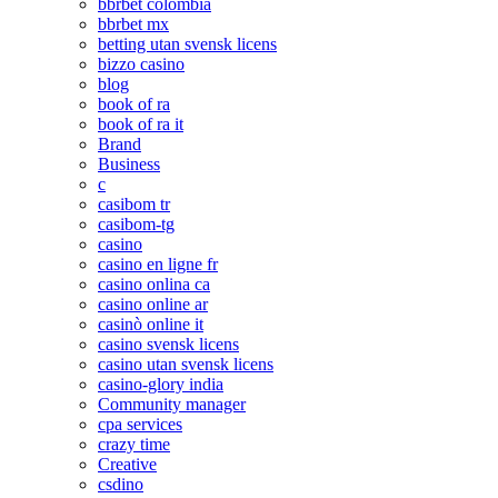
bbrbet colombia
bbrbet mx
betting utan svensk licens
bizzo casino
blog
book of ra
book of ra it
Brand
Business
c
casibom tr
casibom-tg
casino
casino en ligne fr
casino onlina ca
casino online ar
casinò online it
casino svensk licens
casino utan svensk licens
casino-glory india
Community manager
cpa services
crazy time
Creative
csdino