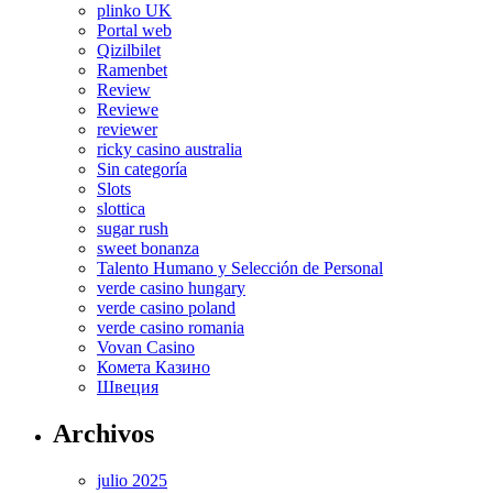
plinko UK
Portal web
Qizilbilet
Ramenbet
Review
Reviewe
reviewer
ricky casino australia
Sin categoría
Slots
slottica
sugar rush
sweet bonanza
Talento Humano y Selección de Personal
verde casino hungary
verde casino poland
verde casino romania
Vovan Casino
Комета Казино
Швеция
Archivos
julio 2025