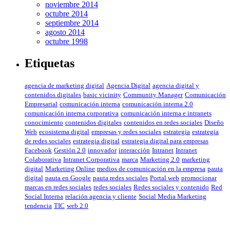
noviembre 2014
octubre 2014
septiembre 2014
agosto 2014
octubre 1998
Etiquetas
agencia de marketing digital
Agencia Digital
agencia digital y
contenidos digitales
basic vicinity
Community Manager
Comunicación
Empresarial
comunicación interna
comunicación interna 2.0
comunicación interna corporativa
comunicación interna e intranets
conocimiento
contenidos digitales
contenidos en redes sociales
Diseño
Web
ecosistema digital
empresas y redes sociales
estrategia
estrategia
de redes sociales
estrategia digital
estrategia digital para empresas
Facebook
Gestión 2.0
innovador
interacción
Intranet
Intranet
Colaborativa
Intranet Corporativa
marca
Marketing 2.0
marketing
digital
Marketing Online
medios de comunicación en la empresa
pauta
digital
pauta en Google
pauta redes sociales
Portal web
promocionar
marcas en redes sociales
redes sociales
Redes sociales y contenido
Red
Social Interna
relación agencia y cliente
Social Media Marketing
tendencia
TIC
web 2.0