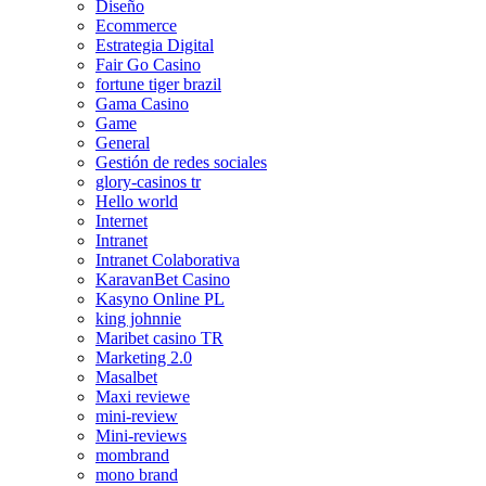
Diseño
Ecommerce
Estrategia Digital
Fair Go Casino
fortune tiger brazil
Gama Casino
Game
General
Gestión de redes sociales
glory-casinos tr
Hello world
Internet
Intranet
Intranet Colaborativa
KaravanBet Casino
Kasyno Online PL
king johnnie
Maribet casino TR
Marketing 2.0
Masalbet
Maxi reviewe
mini-review
Mini-reviews
mombrand
mono brand