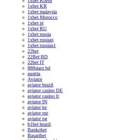
1xbet Korea
1xbet KR
1xbet malaysia
1xbet Morocco
1xbet pt
1xbet RU
1xbet russia
1xbet russian
1xbet russian1
22bet
22Bet BD
22bet IT
888starz bd
austria
Aviator
aviator brazil
aviator casino DE
aviator casino fr
aviator IN
aviator ke
aviator mz
aviator ng
b1bet brazil
Bankobet
Basaribet