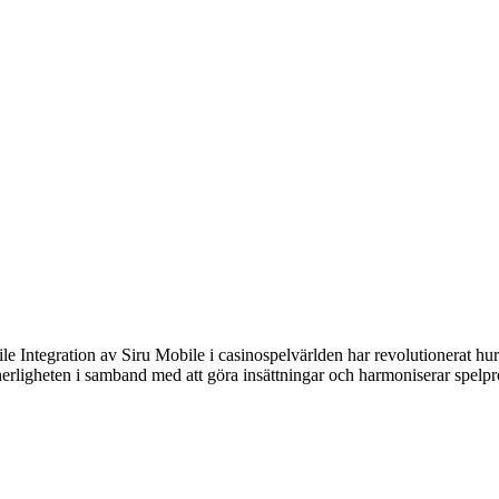
e Integration av Siru Mobile i casinospelvärlden har revolutionerat hur
erligheten i samband med att göra insättningar och harmoniserar spelpro