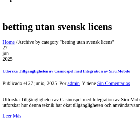
betting utan svensk licens
Home
/
Archive by category "betting utan svensk licens"
27
jun
2025
Utforska Tillgängligheten av Casinospel med Integration av Siru Mobile
Publicado el 27 junio, 2025 Por
admin
Y tiene
Sin Comentarios
Utforska Tillgängligheten av Casinospel med Integration av Siru Mobil
utforskar hur denna teknik har ökat tillgängligheten och användarvänn
Leer Más