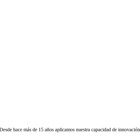
l. Desde hace más de 15 años aplicamos nuestra capacidad de innovación