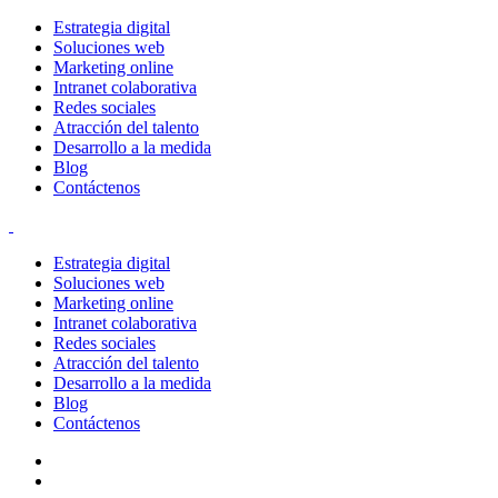
Estrategia digital
Soluciones web
Marketing online
Intranet colaborativa
Redes sociales
Atracción del talento
Desarrollo a la medida
Blog
Contáctenos
Estrategia digital
Soluciones web
Marketing online
Intranet colaborativa
Redes sociales
Atracción del talento
Desarrollo a la medida
Blog
Contáctenos