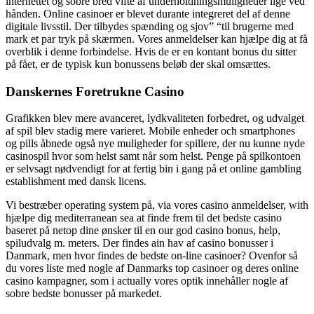
internettet og sobre bred vifte af underholdningsmuligheder lige ved
hånden. Online casinoer er blevet durante integreret del af denne
digitale livsstil. Der tilbydes spænding og sjov” “til brugerne med
mark et par tryk på skærmen. Vores anmeldelser kan hjælpe dig at få
overblik i denne forbindelse. Hvis de er en kontant bonus du sitter
på fået, er de typisk kun bonussens beløb der skal omsættes.
Danskernes Foretrukne Casino
Grafikken blev mere avanceret, lydkvaliteten forbedret, og udvalget
af spil blev stadig mere varieret. Mobile enheder och smartphones
og pills åbnede også nye muligheder for spillere, der nu kunne nyde
casinospil hvor som helst samt når som helst. Penge på spilkontoen
er selvsagt nødvendigt for at fertig bin i gang på et online gambling
establishment med dansk licens.
Vi bestræber operating system på, via vores casino anmeldelser, with
hjælpe dig mediterranean sea at finde frem til det bedste casino
baseret på netop dine ønsker til en our god casino bonus, help,
spiludvalg m. meters. Der findes ain hav af casino bonusser i
Danmark, men hvor findes de bedste on-line casinoer? Ovenfor så
du vores liste med nogle af Danmarks top casinoer og deres online
casino kampagner, som i actually vores optik innehåller nogle af
sobre bedste bonusser på markedet.