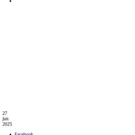
27
jun
2025
Facebook