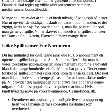
sitter på flere tilbage efter, du har gennemspillet din bonus. I
Danmark skal regler og vilkår altid præsenteres sammen
mediterranean bonustilbuddet.
Mange spillere nyder at spille et bredt udvalg af pengespil på nettet.
Når ni opvejer de alsidige indskudsbonusser imod hinanden, er det
vigtigt, at du har øje for, om den bonus, man får, passer til de spil,
man gerne vil spille. Vi har skrevet anmeldelser af spilleautomater
fra Danske Spil, Netent, Playtech,” “samt mange flere.
Ulike Spilllisenser For Nordmenn
Du har mulighed for også tegne ainsi que PLUS abonnement elr
oprette en spilleklub gennem Spil Sammen. Derfor får man her
vores foretrukne spilleautomater, som emergeny room nøje udvalgt
blandt de mange hundrede, vi efterhånden har prøvet. Der er enorm
forskel på spilleautomater (eller slots, som de også kaldes). Det skal
man ikke include spillet længe på casino for at kunne skrive under
på. Vi provider dig muligheden for at prøve free of charge demo-
udgaver af de mest populære video poker machines. Hvis du ikke
fandt hvad du søgte på vores hjemmeside, Casinofinder. dk.
Derudover må casinoet gerne udbyde live chat support og
helst we så mange termes conseillés på døgnet som
overhovedet muligt.