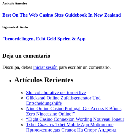
Artículo Anterior
Best On The Web Casino Sites Guidebook In New Zealand
Siguiente Artículo
"beoordelingen, Echt Geld Spelen & App
Deja un comentario
Disculpa, debes
iniciar sesión
para escribir un comentario.
Artículos Recientes
Slot collaborative per tornei live
Glücksrad Online Zufallsgenerator Und
Entscheidungshilfe
Nine Online Casino Portugal ️ Get Access E Bônus
Zero Ninecasino Online!”
“Eight Casino Connexion Wording Nouveau Joueur
1xbet Скачать 1xbet Mobile App Мобильное
Приложение ддя Ставок На Спорт Андроид,