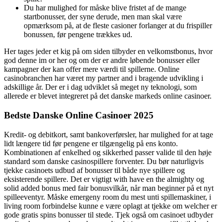
Du har mulighed for måske blive fristet af de mange
startbonusser, der syne derude, men man skal være
opmærksom på, at de fleste casioner forlanger at du frispiller
bonussen, før pengene trækkes ud.
Her tages jeder et kig på om siden tilbyder en velkomstbonus, hvor
god denne im or her og om der er andre løbende bonusser eller
kampagner der kan offer mere værdi til spillerne. Online
casinobranchen har været my partner and i bragende udvikling i
adskillige år. Der er i dag udviklet så meget ny teknologi, som
allerede er blevet integreret på det danske markeds online casinoer.
Bedste Danske Online Casinoer 2025
Kredit- og debitkort, samt bankoverførsler, har mulighed for at tage
lidt længere tid før pengene er tilgængelig på ens konto.
Kombinationen af enkelhed og sikkerhed passer valide til den høje
standard som danske casinospillere forventer. Du bør naturligvis
tjekke casinoets udbud af bonusser til både nye spillere og
eksisterende spillere. Det er vigtigt with have en the almighty og
solid added bonus med fair bonusvilkår, når man beginner på et nyt
spilleeventyr. Måske emergeny room du mest unti spillemaskiner, i
living room forbindelse kunne e være oplagt at tjekke om welcher er
gode gratis spins bonusser til stede. Tjek også om casinoet udbyder