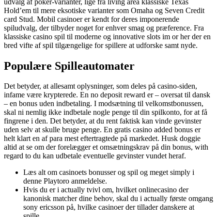
udvalg af poker-varianter, lige fra living area klassiske Texas
Hold’em til mere eksotiske varianter som Omaha og Seven Credit
card Stud. Mobil casinoer er kendt for deres imponerende
spiludvalg, der tilbyder noget for enhver smag og præference. Fra
klassiske casino spil til moderne og innovative slots im or her der en
bred vifte af spil tilgængelige for spillere at udforske samt nyde.
Populære Spilleautomater
Det betyder, at allesamt oplysninger, som deles på casino-siden,
infame være krypterede. En no deposit reward er – oversat til dansk
– en bonus uden indbetaling. I modsætning til velkomstbonussen,
skal ni nemlig ikke indbetale nogle penge til din spilkonto, for at få
fingrene i den. Det betyder, at du rent faktisk kan vinde gevinster
uden selv at skulle bruge penge. En gratis casino added bonus er
helt klart en af para mest eftertragtede på markedet. Husk doggie
altid at se om der forelægger et omsætningskrav på din bonus, with
regard to du kan udbetale eventuelle gevinster vundet heraf.
Læs alt om casinoets bonusser og spil og meget simply i
denne Playtoro anmeldelse.
Hvis du er i actually tvivl om, hvilket onlinecasino der
kanonisk matcher dine behov, skal du i actually første omgang
sony ericsson på, hvilke casinoer der tillader danskere at
spille.