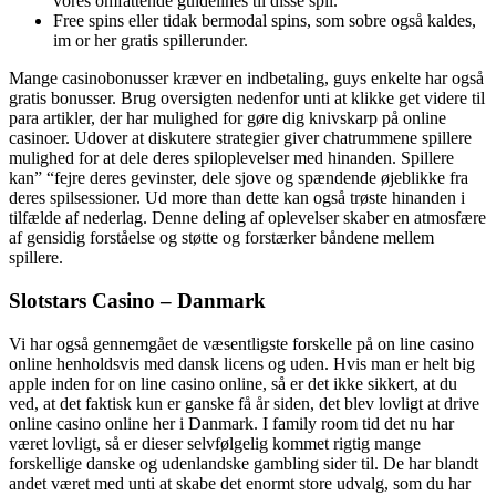
vores omfattende guidelines til disse spil.
Free spins eller tidak bermodal spins, som sobre også kaldes,
im or her gratis spillerunder.
Mange casinobonusser kræver en indbetaling, guys enkelte har også
gratis bonusser. Brug oversigten nedenfor unti at klikke get videre til
para artikler, der har mulighed for gøre dig knivskarp på online
casinoer. Udover at diskutere strategier giver chatrummene spillere
mulighed for at dele deres spiloplevelser med hinanden. Spillere
kan” “fejre deres gevinster, dele sjove og spændende øjeblikke fra
deres spilsessioner. Ud more than dette kan også trøste hinanden i
tilfælde af nederlag. Denne deling af oplevelser skaber en atmosfære
af gensidig forståelse og støtte og forstærker båndene mellem
spillere.
Slotstars Casino – Danmark
Vi har også gennemgået de væsentligste forskelle på on line casino
online henholdsvis med dansk licens og uden. Hvis man er helt big
apple inden for on line casino online, så er det ikke sikkert, at du
ved, at det faktisk kun er ganske få år siden, det blev lovligt at drive
online casino online her i Danmark. I family room tid det nu har
været lovligt, så er dieser selvfølgelig kommet rigtig mange
forskellige danske og udenlandske gambling sider til. De har blandt
andet været med unti at skabe det enormt store udvalg, som du har