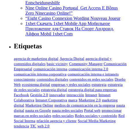
Entscheidungshilfe
Nine Online Casino Portugal ️ Get Access E Bônus
Zero Ninecasino Online!”
“Eight Casino Connexion Wording Nouveau Joueur
1xbet Скачать 1xbet Mobile App Мобильное
Приложение ддя Ставок На Спорт Андроид,
Айфон Mobil 1xbet Com
Etiquetas
agencia de marketing digital
Agencia Digital
agencia digital y
contenidos digitales
basic vicinity
Community Manager
Comunicación
Empresarial
comunicación interna
comunicación interna 2.0
comunicación interna corporativa
comunicación interna e intranets
conocimiento
contenidos digitales
contenidos en redes sociales
Diseño
Web
ecosistema digital
empresas y redes sociales
estrategia
estrategia
de redes sociales
estrategia digital
estrategia digital para empresas
Facebook
Gestión 2.0
innovador
interacción
Intranet
Intranet
Colaborativa
Intranet Corporativa
marca
Marketing 2.0
marketing
digital
Marketing Online
medios de comunicación en la empresa
pauta
digital
pauta en Google
pauta redes sociales
Portal web
promocionar
marcas en redes sociales
redes sociales
Redes sociales y contenido
Red
Social Interna
relación agencia y cliente
Social Media Marketing
tendencia
TIC
web 2.0