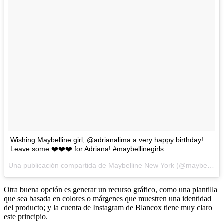
Wishing Maybelline girl, @adrianalima a very happy birthday!
Leave some ❤️❤️❤️ for Adriana! #maybellinegirls
Una publicación compartida de Maybelline New York (@maybelline) el
Otra buena opción es generar un recurso gráfico, como una plantilla
que sea basada en colores o márgenes que muestren una identidad
del producto; y la cuenta de Instagram de Blancox tiene muy claro
este principio.