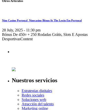
Otros Artículos
Nine Casino Portugal ️ Ninecasino Bônus At The Login Em Portugal
28 July, 2025 - 11:30 pm
Bónus De 450¤ + 250 Rodadas Grátis, Slots E Apostas
DesportivasContent
Nuestros servicios
Estrategias digitales
Redes sociales
Soluciones web
Atracción del talento
Marketing online