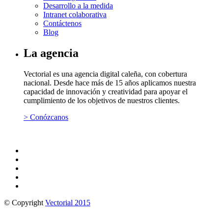
Desarrollo a la medida
Intranet colaborativa
Contáctenos
Blog
La agencia
Vectorial es una agencia digital caleña, con cobertura
nacional. Desde hace más de 15 años aplicamos nuestra
capacidad de innovación y creatividad para apoyar el
cumplimiento de los objetivos de nuestros clientes.
> Conózcanos
© Copyright
Vectorial 2015