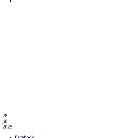
28
jul
2025
Facebook