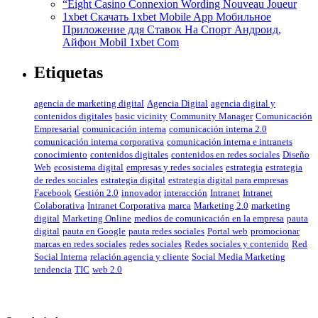
“Eight Casino Connexion Wording Nouveau Joueur
1xbet Скачать 1xbet Mobile App Мобильное
Приложение ддя Ставок На Спорт Андроид,
Айфон Mobil 1xbet Com
Etiquetas
agencia de marketing digital
Agencia Digital
agencia digital y
contenidos digitales
basic vicinity
Community Manager
Comunicación
Empresarial
comunicación interna
comunicación interna 2.0
comunicación interna corporativa
comunicación interna e intranets
conocimiento
contenidos digitales
contenidos en redes sociales
Diseño
Web
ecosistema digital
empresas y redes sociales
estrategia
estrategia
de redes sociales
estrategia digital
estrategia digital para empresas
Facebook
Gestión 2.0
innovador
interacción
Intranet
Intranet
Colaborativa
Intranet Corporativa
marca
Marketing 2.0
marketing
digital
Marketing Online
medios de comunicación en la empresa
pauta
digital
pauta en Google
pauta redes sociales
Portal web
promocionar
marcas en redes sociales
redes sociales
Redes sociales y contenido
Red
Social Interna
relación agencia y cliente
Social Media Marketing
tendencia
TIC
web 2.0