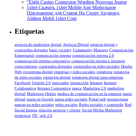
“Eight Casino Connexion Wording Nouveau Joueur
1xbet Скачать 1xbet Mobile App Мобильное
Приложение ддя Ставок На Спорт Андроид,
Айфон Mobil 1xbet Com
Etiquetas
agencia de marketing digital
Agencia Digital
agencia digital y
contenidos digitales
basic vicinity
Community Manager
Comunicación
Empresarial
comunicación interna
comunicación interna 2.0
comunicación interna corporativa
comunicación interna e intranets
conocimiento
contenidos digitales
contenidos en redes sociales
Diseño
Web
ecosistema digital
empresas y redes sociales
estrategia
estrategia
de redes sociales
estrategia digital
estrategia digital para empresas
Facebook
Gestión 2.0
innovador
interacción
Intranet
Intranet
Colaborativa
Intranet Corporativa
marca
Marketing 2.0
marketing
digital
Marketing Online
medios de comunicación en la empresa
pauta
digital
pauta en Google
pauta redes sociales
Portal web
promocionar
marcas en redes sociales
redes sociales
Redes sociales y contenido
Red
Social Interna
relación agencia y cliente
Social Media Marketing
tendencia
TIC
web 2.0