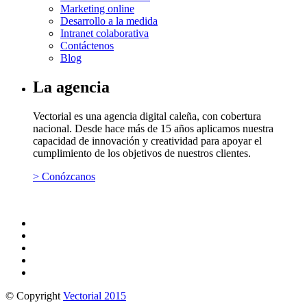
Marketing online
Desarrollo a la medida
Intranet colaborativa
Contáctenos
Blog
La agencia
Vectorial es una agencia digital caleña, con cobertura
nacional. Desde hace más de 15 años aplicamos nuestra
capacidad de innovación y creatividad para apoyar el
cumplimiento de los objetivos de nuestros clientes.
> Conózcanos
© Copyright
Vectorial 2015