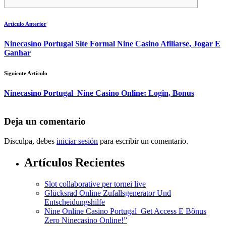
Artículo Anterior
Ninecasino Portugal Site Formal Nine Casino Afiliarse, Jogar E
Ganhar
Siguiente Artículo
Ninecasino Portugal ️ Nine Casino Online: Login, Bonus
Deja un comentario
Disculpa, debes
iniciar sesión
para escribir un comentario.
Artículos Recientes
Slot collaborative per tornei live
Glücksrad Online Zufallsgenerator Und
Entscheidungshilfe
Nine Online Casino Portugal ️ Get Access E Bônus
Zero Ninecasino Online!”