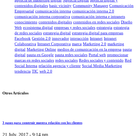
agencia de marketing digital
Agencia Digital
agencia digital y
contenidos digitales
basic vicinity
Community Manager
Comunicación
Empresarial
comunicación interna
comunicación interna 2.0
comunicación interna corporativa
comunicación interna e intranets
conocimiento
contenidos digitales
contenidos en redes sociales
Diseño
Web
ecosistema digital
empresas y redes sociales
estrategia
estrategia
de redes sociales
estrategia digital
estrategia digital para empresas
Facebook
Gestión 2.0
innovador
interacción
Intranet
Intranet
Colaborativa
Intranet Corporativa
marca
Marketing 2.0
marketing
digital
Marketing Online
medios de comunicación en la empresa
pauta
digital
pauta en Google
pauta redes sociales
Portal web
promocionar
marcas en redes sociales
redes sociales
Redes sociales y contenido
Red
Social Interna
relación agencia y cliente
Social Media Marketing
tendencia
TIC
web 2.0
Otros Artículos
3 pasos para construir nuestra relación con los clientes
21 July, 2017 - 9:14 pm