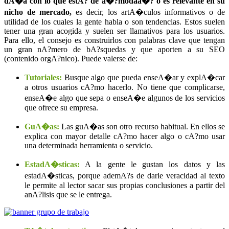
dA�a con lo que estA? de a�?modaa�? o es relevante en su
nicho de mercado,
es decir, los artA�culos informativos o de
utilidad de los cuales la gente habla o son tendencias. Estos suelen
tener una gran acogida y suelen ser llamativos para los usuarios.
Para ello, el consejo es construirlos con palabras clave que tengan
un gran nA?mero de bA?squedas y que aporten a su SEO
(contenido orgA?nico). Puede valerse de:
Tutoriales:
Busque algo que pueda enseA�ar y explA�car
a otros usuarios cA?mo hacerlo. No tiene que complicarse,
enseA�e algo que sepa o enseA�e algunos de los servicios
que ofrece su empresa.
GuA�as:
Las guA�as son otro recurso habitual. En ellos se
explica con mayor detalle cA?mo hacer algo o cA?mo usar
una determinada herramienta o servicio.
EstadA�sticas:
A la gente le gustan los datos y las
estadA�sticas, porque ademA?s de darle veracidad al texto
le permite al lector sacar sus propias conclusiones a partir del
anA?lisis que se le entrega.