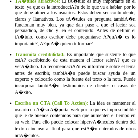
TA�tulos atractivos:
El tA�tulo es muy importante en el
texto, ya que es la introducciA?n de lo que va a hablar, por lo
que debe atraer a los usuarios. Estos deben ser contundente,
claros y llamativos. Los tA�tulos en pregunta tambiA�n
funcionan muy bien, ya que dan paso a que el lector sea
persuadido, de clic y lea el contenido. Antes de definir el
tA�tulo, como escritor debe preguntarse A?quA� es lo
importante?, A?quA� quiero informar?
Transmita credibilidad:
Es importante que sustente lo que
estA? escribiendo de esta manera el lector sabrA? que es
verA�dico. La recomendaciA?n es informarle sobre el tema
antes de escribir, tambiA�n puede buscar ayuda de un
experto y colocarlo como la fuente del texto o la nota. Puede
incorporar tambiA�n testimonios de clientes o casos de
A�xito.
Escriba un CTA (Call To Action):
La idea es mantener al
usuario en A�su A�portal web por lo que es imprescindible
que le de buenos contenidos para que aumenten el tiempo en
su web. Para ello puede colocar hipervA�nculos dentro del
texto o incluso al final para que estA�n enterados de otros
artA�culos.