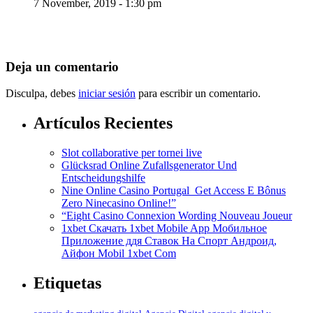
7 November, 2019 - 1:30 pm
Deja un comentario
Disculpa, debes
iniciar sesión
para escribir un comentario.
Artículos Recientes
Slot collaborative per tornei live
Glücksrad Online Zufallsgenerator Und
Entscheidungshilfe
Nine Online Casino Portugal ️ Get Access E Bônus
Zero Ninecasino Online!”
“Eight Casino Connexion Wording Nouveau Joueur
1xbet Скачать 1xbet Mobile App Мобильное
Приложение ддя Ставок На Спорт Андроид,
Айфон Mobil 1xbet Com
Etiquetas