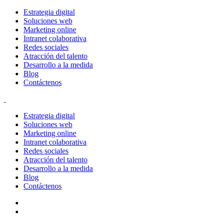
Estrategia digital
Soluciones web
Marketing online
Intranet colaborativa
Redes sociales
Atracción del talento
Desarrollo a la medida
Blog
Contáctenos
Estrategia digital
Soluciones web
Marketing online
Intranet colaborativa
Redes sociales
Atracción del talento
Desarrollo a la medida
Blog
Contáctenos