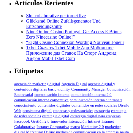
Artículos Recientes
Slot collaborative per tornei live
Glücksrad Online Zufallsgenerator Und
Entscheidungshilfe
Nine Online Casino Portugal ️ Get Access E Bônus
Zero Ninecasino Online!”
“Eight Casino Connexion Wording Nouveau Joueur
1xbet Скачать 1xbet Mobile App Мобильное
Приложение ддя Ставок На Спорт Андроид,
Айфон Mobil 1xbet Com
Etiquetas
agencia de marketing digital
Agencia Digital
agencia digital y
contenidos digitales
basic vicinity
Community Manager
Comunicación
Empresarial
comunicación interna
comunicación interna 2.0
comunicación interna corporativa
comunicación interna e intranets
conocimiento
contenidos digitales
contenidos en redes sociales
Diseño
Web
ecosistema digital
empresas y redes sociales
estrategia
estrategia
de redes sociales
estrategia digital
estrategia digital para empresas
Facebook
Gestión 2.0
innovador
interacción
Intranet
Intranet
Colaborativa
Intranet Corporativa
marca
Marketing 2.0
marketing
digital
Marketing Online
medios de comunicación en la empresa
pauta