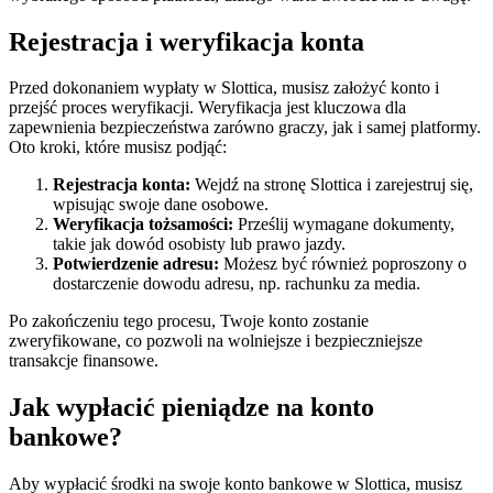
Rejestracja i weryfikacja konta
Przed dokonaniem wypłaty w Slottica, musisz założyć konto i
przejść proces weryfikacji. Weryfikacja jest kluczowa dla
zapewnienia bezpieczeństwa zarówno graczy, jak i samej platformy.
Oto kroki, które musisz podjąć:
Rejestracja konta:
Wejdź na stronę Slottica i zarejestruj się,
wpisując swoje dane osobowe.
Weryfikacja tożsamości:
Prześlij wymagane dokumenty,
takie jak dowód osobisty lub prawo jazdy.
Potwierdzenie adresu:
Możesz być również poproszony o
dostarczenie dowodu adresu, np. rachunku za media.
Po zakończeniu tego procesu, Twoje konto zostanie
zweryfikowane, co pozwoli na wolniejsze i bezpieczniejsze
transakcje finansowe.
Jak wypłacić pieniądze na konto
bankowe?
Aby wypłacić środki na swoje konto bankowe w Slottica, musisz