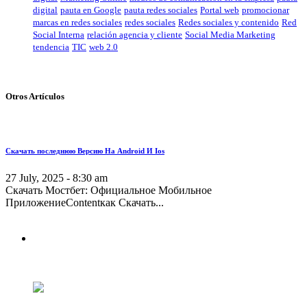
digital
pauta en Google
pauta redes sociales
Portal web
promocionar
marcas en redes sociales
redes sociales
Redes sociales y contenido
Red
Social Interna
relación agencia y cliente
Social Media Marketing
tendencia
TIC
web 2.0
Otros Artículos
Скачать последнюю Версию На Android И Ios
27 July, 2025 - 8:30 am
Скачать Мостбет: Официальное Мобильное
ПриложениеContentкак Скачать...