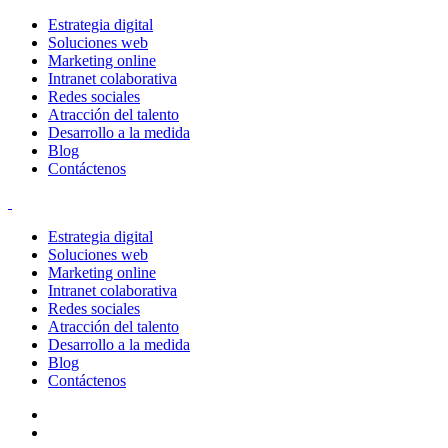
Estrategia digital
Soluciones web
Marketing online
Intranet colaborativa
Redes sociales
Atracción del talento
Desarrollo a la medida
Blog
Contáctenos
Estrategia digital
Soluciones web
Marketing online
Intranet colaborativa
Redes sociales
Atracción del talento
Desarrollo a la medida
Blog
Contáctenos