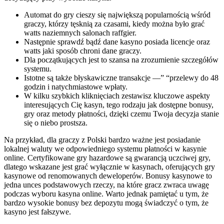
Automat do gry cieszy się największą popularnością wśród
graczy, którzy tęsknią za czasami, kiedy można było grać
watts naziemnych salonach raffgier.
Następnie sprawdź bądź dane kasyno posiada licencje oraz
watts jaki sposób chroni dane graczy.
Dla początkujących jest to szansa na zrozumienie szczegółów
systemu.
Istotne są także błyskawiczne transakcje —” “przelewy do 48
godzin i natychmiastowe wpłaty.
W kilku szybkich kliknięciach zestawisz kluczowe aspekty
interesujących Cię kasyn, tego rodzaju jak dostępne bonusy,
gry oraz metody płatności, dzięki czemu Twoja decyzja stanie
się o niebo prostsza.
Na przykład, dla graczy z Polski bardzo ważne jest posiadanie
lokalnej waluty we odpowiedniego systemu płatności w kasynie
online. Certyfikowane gry hazardowe są gwarancją uczciwej gry,
dlatego wskazane jest grać wyłącznie w kasynach, oferujących gry
kasynowe od renomowanych deweloperów. Bonusy kasynowe to
jedna unces podstawowych rzeczy, na które gracz zwraca uwagę
podczas wyboru kasyna online. Warto jednak pamiętać u tym, że
bardzo wysokie bonusy bez depozytu mogą świadczyć o tym, że
kasyno jest fałszywe.