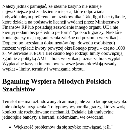
Należy jednak pamiętać, że idealne kasyno nie istnieje –
najważniejsze jest znalezienie miejsca, które odpowiada
indywidualnym preferencjom użytkownika. Tak, light beer tylko te,
które działają na podstawie licencji wydanej przez Ministerstwo
Finansów RP lub posiadają zezwolenie innego organu UE i nie
kierują reklam bezpośrednio perform” “polskich graczy. Niektóre
konta graczy mają ograniczenia zależne od poziomu weryfikacji.
Dopiero po przesłaniu dokumentów (np. dowodu osobistego)
możesz wypłacić kwoty powyżej określonego progu – często 1000
zł. W serwisie FJEOFJ Bet casino tego rodzaju limity obowiązują
zgodnie z polityką AML – brak weryfikacji oznacza brak wypłat.
Wypłacalne kasyna internetowe zawsze jasno określają zasady
wypłat – limity, terminy i wymagania obrotu.
Bgaming Wspiera Młodych Polskich
Szachistów
Ten slot nie ma rozbudowanych animacji, ale za to ładuje się szybko
i nie obciąża urządzenia. To typowy wybór dla graczy, którzy wolą
konkret niż rozbudowane mechaniki. Działają jak tradycyjne
jednorękie bandyty z barami, siódemkami we owocami.
Większość problemów da się szybko rozwiązać, jeśli”