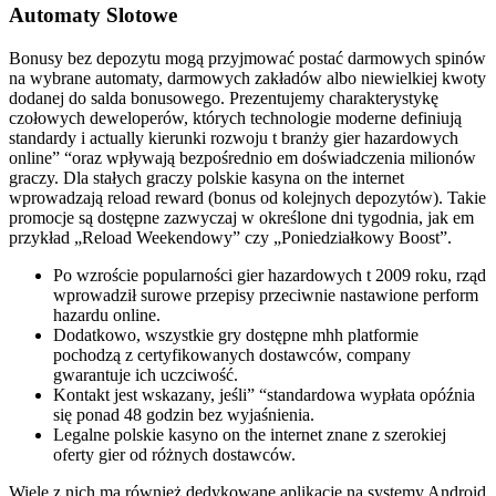
Automaty Slotowe
Bonusy bez depozytu mogą przyjmować postać darmowych spinów
na wybrane automaty, darmowych zakładów albo niewielkiej kwoty
dodanej do salda bonusowego. Prezentujemy charakterystykę
czołowych deweloperów, których technologie moderne definiują
standardy i actually kierunki rozwoju t branży gier hazardowych
online” “oraz wpływają bezpośrednio em doświadczenia milionów
graczy. Dla stałych graczy polskie kasyna on the internet
wprowadzają reload reward (bonus od kolejnych depozytów). Takie
promocje są dostępne zazwyczaj w określone dni tygodnia, jak em
przykład „Reload Weekendowy” czy „Poniedziałkowy Boost”.
Po wzroście popularności gier hazardowych t 2009 roku, rząd
wprowadził surowe przepisy przeciwnie nastawione perform
hazardu online.
Dodatkowo, wszystkie gry dostępne mhh platformie
pochodzą z certyfikowanych dostawców, company
gwarantuje ich uczciwość.
Kontakt jest wskazany, jeśli” “standardowa wypłata opóźnia
się ponad 48 godzin bez wyjaśnienia.
Legalne polskie kasyno on the internet znane z szerokiej
oferty gier od różnych dostawców.
Wiele z nich ma również dedykowane aplikacje na systemy Android