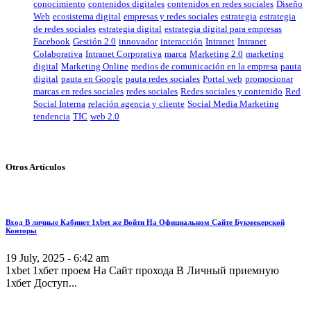
conocimiento
contenidos digitales
contenidos en redes sociales
Diseño
Web
ecosistema digital
empresas y redes sociales
estrategia
estrategia
de redes sociales
estrategia digital
estrategia digital para empresas
Facebook
Gestión 2.0
innovador
interacción
Intranet
Intranet
Colaborativa
Intranet Corporativa
marca
Marketing 2.0
marketing
digital
Marketing Online
medios de comunicación en la empresa
pauta
digital
pauta en Google
pauta redes sociales
Portal web
promocionar
marcas en redes sociales
redes sociales
Redes sociales y contenido
Red
Social Interna
relación agencia y cliente
Social Media Marketing
tendencia
TIC
web 2.0
Otros Artículos
Вход В личные Кабинет 1xbet же Войти На Официальном Сайте Букмекерской
Конторы
19 July, 2025 - 6:42 am
1xbet 1хбет проем На Сайт прохода В Личный приемную
1хбет Доступ...