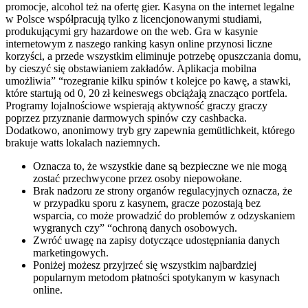
promocje, alcohol też na ofertę gier. Kasyna on the internet legalne
w Polsce współpracują tylko z licencjonowanymi studiami,
produkującymi gry hazardowe on the web. Gra w kasynie
internetowym z naszego ranking kasyn online przynosi liczne
korzyści, a przede wszystkim eliminuje potrzebę opuszczania domu,
by cieszyć się obstawianiem zakładów. Aplikacja mobilna
umożliwia” “rozegranie kilku spinów t kolejce po kawę, a stawki,
które startują od 0, 20 zł keineswegs obciążają znacząco portfela.
Programy lojalnościowe wspierają aktywność graczy graczy
poprzez przyznanie darmowych spinów czy cashbacka.
Dodatkowo, anonimowy tryb gry zapewnia gemütlichkeit, którego
brakuje watts lokalach naziemnych.
Oznacza to, że wszystkie dane są bezpieczne we nie mogą
zostać przechwycone przez osoby niepowołane.
Brak nadzoru ze strony organów regulacyjnych oznacza, że
w przypadku sporu z kasynem, gracze pozostają bez
wsparcia, co może prowadzić do problemów z odzyskaniem
wygranych czy” “ochroną danych osobowych.
Zwróć uwagę na zapisy dotyczące udostępniania danych
marketingowych.
Poniżej możesz przyjrzeć się wszystkim najbardziej
popularnym metodom płatności spotykanym w kasynach
online.