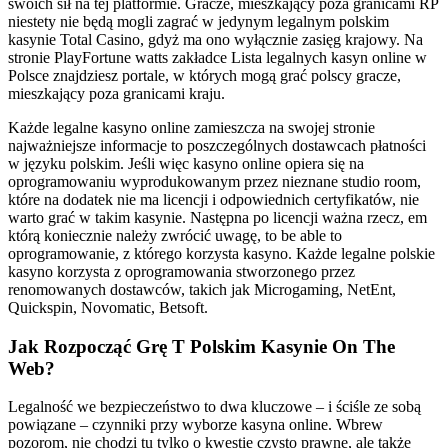
swoich sił na tej platformie. Gracze, mieszkający poza granicami RP
niestety nie będą mogli zagrać w jedynym legalnym polskim
kasynie Total Casino, gdyż ma ono wyłącznie zasięg krajowy. Na
stronie PlayFortune watts zakładce Lista legalnych kasyn online w
Polsce znajdziesz portale, w których mogą grać polscy gracze,
mieszkający poza granicami kraju.
Każde legalne kasyno online zamieszcza na swojej stronie
najważniejsze informacje to poszczególnych dostawcach płatności
w języku polskim. Jeśli więc kasyno online opiera się na
oprogramowaniu wyprodukowanym przez nieznane studio room,
które na dodatek nie ma licencji i odpowiednich certyfikatów, nie
warto grać w takim kasynie. Następna po licencji ważna rzecz, em
którą koniecznie należy zwrócić uwagę, to be able to
oprogramowanie, z którego korzysta kasyno. Każde legalne polskie
kasyno korzysta z oprogramowania stworzonego przez
renomowanych dostawców, takich jak Microgaming, NetEnt,
Quickspin, Novomatic, Betsoft.
Jak Rozpocząć Grę T Polskim Kasynie On The
Web?
Legalność we bezpieczeństwo to dwa kluczowe – i ściśle ze sobą
powiązane – czynniki przy wyborze kasyna online. Wbrew
pozorom, nie chodzi tu tylko o kwestie czysto prawne, ale także