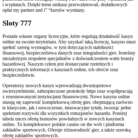
i wypłatach. Dzięki temu unikasz przewalutowań, dodatkowych
opłat my partner and i” “kursów wymiany.
Sloty 777
Posiada własne organy licencyjne, które regulują działalność kasyn
online na swoim terytorium. Aby uzyskać taką licencję, kasyno musi
spełnić szereg wymogów, w tym dotyczących stabilności
finansowej, bezpieczeństwa danych oraz integralności gier. Jesteśmy
niezależnym zespołem specjalistów z doświadczeniem watts branży
hazardowej. Naszym celem jest dostarczanie rzetelnych i
praktycznych informacji o kasynach online, ich ofercie oraz
bezpieczeństwie.
Operatorzy nowych kasyn wprowadzają dwustopniowe
uwierzytelnienie, zabezpieczone protokoły https oraz współpracują
z renomowanymi instytucjami finansowymi. Nowe kasyna online
starają się zapewnić kompleksową ofertę gier, obejmującą zarówno
te klasyczne, jak i nowoczesne, innowacyjne tytuły, tworząc pełne
spektrum rozrywki dla wszystkich entuzjastów hazardu. Poniżej
tabela unces ofertą bonusów powitalnych w nowych kasynach
online. To kompleksowe polskie casino on the web i platforma
zakładów sportowych. Oferuje różnorodność gier, a także szeroką
ofertę zakładów sportowych.