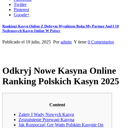
Twitter
Pinterest
Google+
Rankingi Kasyn Online Z Dobrym Wynikiem Roku My Partner And I 10
Najlepszych Kasyn Online W Polsce
Publicado el 19 julio, 2025 Por
admin
Y tiene
0 Comentarios
Odkryj Nowe Kasyna Online
Ranking Polskich Kasyn 2025
Content
Zalety I Wady Nowych Kasyn
Zrozumienie Przewagi Kasyna
Jak Rozpocząć Grę Watts Polskim Kasynie On