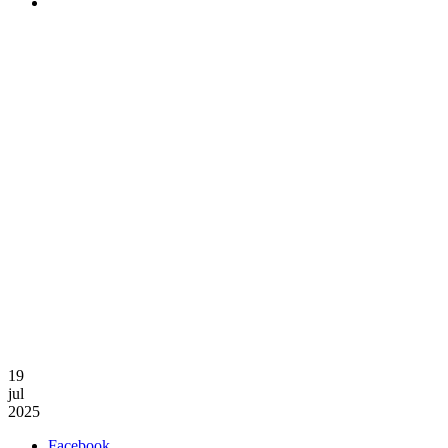
19
jul
2025
Facebook