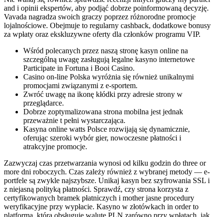
and i opinii ekspertów, aby podjąć dobrze poinformowaną decyzję.
Vavada nagradza swoich graczy poprzez różnorodne promocje
lojalnościowe. Obejmuje to regularny cashback, dodatkowe bonusy
za wpłaty oraz ekskluzywne oferty dla członków programu VIP.
Wśród polecanych przez naszą stronę kasyn online na
szczególną uwagę zasługują legalne kasyno internetowe
Participate in Fortuna i Booi Casino.
Casino on-line Polska wyróżnia się również unikalnymi
promocjami związanymi z e-sportem.
Zwróć uwagę na ikonę kłódki przy adresie strony w
przeglądarce.
Dobrze zoptymalizowana strona mobilna jest jednak
przeważnie t pełni wystarczająca.
Kasyna online watts Polsce rozwijają się dynamicznie,
oferując szeroki wybór gier, nowoczesne płatności i
atrakcyjne promocje.
Zazwyczaj czas przetwarzania wynosi od kilku godzin do three or
more dni roboczych. Czas zależy również z wybranej metody — e-
portfele są zwykle najszybsze. Unikaj kasyn bez szyfrowania SSL i
z niejasną polityką płatności. Sprawdź, czy strona korzysta z
certyfikowanych bramek płatniczych i mother jasne procedury
weryfikacyjne przy wypłacie. Kasyno w złotówkach in order to
platforma, która obsługuje walutę PLN zarówno przy wpłatach, jak