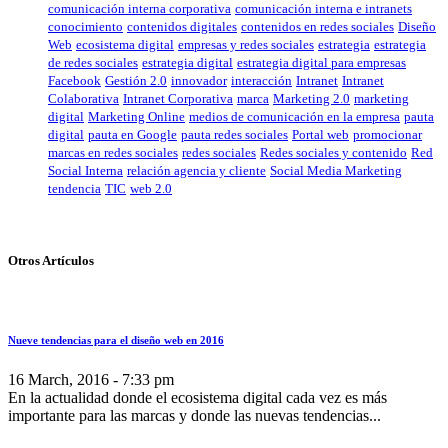
comunicación interna corporativa
comunicación interna e intranets
conocimiento
contenidos digitales
contenidos en redes sociales
Diseño
Web
ecosistema digital
empresas y redes sociales
estrategia
estrategia
de redes sociales
estrategia digital
estrategia digital para empresas
Facebook
Gestión 2.0
innovador
interacción
Intranet
Intranet
Colaborativa
Intranet Corporativa
marca
Marketing 2.0
marketing
digital
Marketing Online
medios de comunicación en la empresa
pauta
digital
pauta en Google
pauta redes sociales
Portal web
promocionar
marcas en redes sociales
redes sociales
Redes sociales y contenido
Red
Social Interna
relación agencia y cliente
Social Media Marketing
tendencia
TIC
web 2.0
Otros Artículos
Nueve tendencias para el diseño web en 2016
16 March, 2016 - 7:33 pm
En la actualidad donde el ecosistema digital cada vez es más
importante para las marcas y donde las nuevas tendencias...