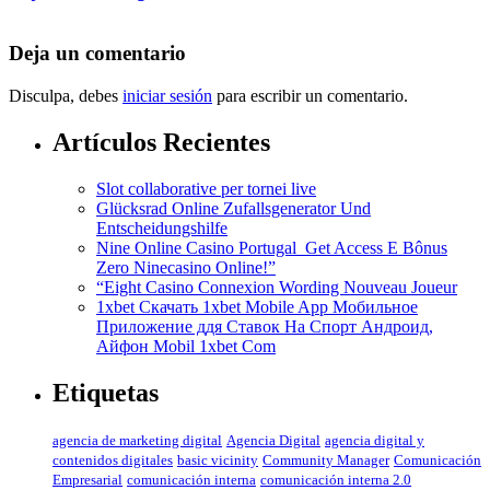
Deja un comentario
Disculpa, debes
iniciar sesión
para escribir un comentario.
Artículos Recientes
Slot collaborative per tornei live
Glücksrad Online Zufallsgenerator Und
Entscheidungshilfe
Nine Online Casino Portugal ️ Get Access E Bônus
Zero Ninecasino Online!”
“Eight Casino Connexion Wording Nouveau Joueur
1xbet Скачать 1xbet Mobile App Мобильное
Приложение ддя Ставок На Спорт Андроид,
Айфон Mobil 1xbet Com
Etiquetas
agencia de marketing digital
Agencia Digital
agencia digital y
contenidos digitales
basic vicinity
Community Manager
Comunicación
Empresarial
comunicación interna
comunicación interna 2.0