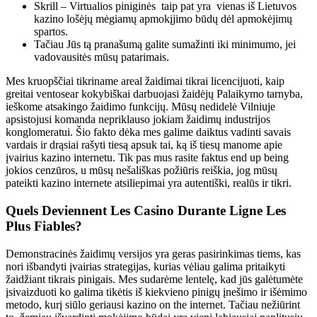
Skrill – Virtualios piniginės taip pat yra vienas iš Lietuvos
kazino lošėjų mėgiamų apmokįjimo būdų dėl apmokėjimų
spartos.
Tačiau Jūs tą pranašumą galite sumažinti iki minimumo, jei
vadovausitės mūsų patarimais.
Mes kruopščiai tikriname areal žaidimai tikrai licencijuoti, kaip
greitai ventosear kokybiškai darbuojasi žaidėjų Palaikymo tarnyba,
ieškome atsakingo žaidimo funkcijų. Mūsų nedidelė Vilniuje
apsistojusi komanda nepriklauso jokiam žaidimų industrijos
konglomeratui. Šio fakto dėka mes galime daiktus vadinti savais
vardais ir drąsiai rašyti tiesą apsuk tai, ką iš tiesų manome apie
įvairius kazino internetu. Tik pas mus rasite faktus end up being
jokios cenzūros, u mūsų nešališkas požiūris reiškia, jog mūsų
pateikti kazino internete atsiliepimai yra autentiški, realūs ir tikri.
Quels Deviennent Les Casino Durante Ligne Les
Plus Fiables?
Demonstracinės žaidimų versijos yra geras pasirinkimas tiems, kas
nori išbandyti įvairias strategijas, kurias vėliau galima pritaikyti
žaidžiant tikrais pinigais. Mes sudarėme lentelę, kad jūs galėtumėte
įsivaizduoti ko galima tikėtis iš kiekvieno pinigų įnešimo ir išėmimo
metodo, kurį siūlo geriausi kazino on the internet. Tačiau nežiūrint