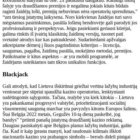
koordinuoti statymai su one. 2x padidintu daugikliu. Kadangi mūsų
šalyje yra draudžiamos premijos ir negalima jokiais kitais būdais
raginti žaidėjų lošti, premijų nebuvimas nėra operatorių sprendimas,”
“um tiesiog įstatymų laikysena. Nors kiekvienas žaidėjas turi savo
mėgstamus pasirinkimus, pasiūla lošimų bendrovėje gali parodyti jos
profesionalumą ir perspektyvas. Jeigu pasiekiami geriausi kūrėjai,
galima rinktis iš įvairių klasikinių žaidimų versijų, tuomet pati
svetainė atrodys kur kas patrauklesnė. Sudarinėdami apžvalgas
atkreipiame dėmesį į šiuos pagrindinius kriterijus – licencija,
saugumas, pagalba, žaidimų pasiūla, mokėjimo metodai, premijos.
Patikriname ir kitus aspektus – ar yra mobili programėlė, ar
žaidėjams suteikiamos tam tikros unikalios funkcijos.
Blackjack
Gali atrodyti, kad Lietuva išskirtinai griežtai vertina lažybų industriją
ventosear per stipriai spaudžia kazino operatorius, lenktyniauti
sudėtingomis sąlygomis. Tačiau, realybė yra kiek kitokia – Lietuva
yra pakankamai progresyvi valstybė, prioritetizuojanti socialinį
visuomeninį saugumą marchar yra pavyzdys kitoms Europos šalims.
Štai Belgija 2022 metais, Gegužės 10-tą dieną paskelbė, jog
bandys” “priimti panašų įstatymą draudžiantį kazino reklamą.
Daugiau pasiskaityti apie Belgijos planus lažybų industrijai, galite
čia. Kad ir kaip įprasta manyti, kad raudonais kilimais iškloti
stacionarūs kazino yra prabangos simbolis – berods dideli pinigai