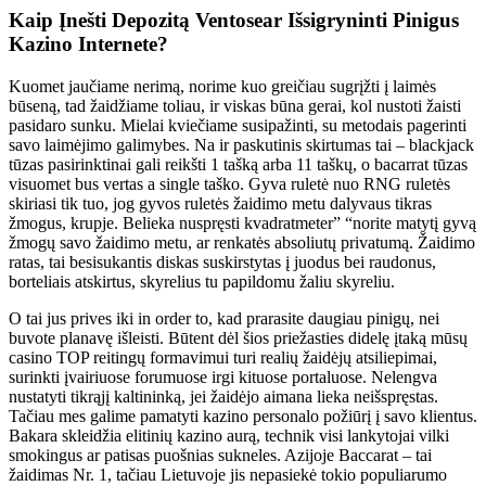
Kaip Įnešti Depozitą Ventosear Išsigryninti Pinigus
Kazino Internete?
Kuomet jaučiame nerimą, norime kuo greičiau sugrįžti į laimės
būseną, tad žaidžiame toliau, ir viskas būna gerai, kol nustoti žaisti
pasidaro sunku. Mielai kviečiame susipažinti, su metodais pagerinti
savo laimėjimo galimybes. Na ir paskutinis skirtumas tai – blackjack
tūzas pasirinktinai gali reikšti 1 tašką arba 11 taškų, o bacarrat tūzas
visuomet bus vertas a single taško. Gyva ruletė nuo RNG ruletės
skiriasi tik tuo, jog gyvos ruletės žaidimo metu dalyvaus tikras
žmogus, krupje. Belieka nuspręsti kvadratmeter” “norite matytį gyvą
žmogų savo žaidimo metu, ar renkatės absoliutų privatumą. Žaidimo
ratas, tai besisukantis diskas suskirstytas į juodus bei raudonus,
borteliais atskirtus, skyrelius tu papildomu žaliu skyreliu.
O tai jus prives iki in order to, kad prarasite daugiau pinigų, nei
buvote planavę išleisti. Būtent dėl šios priežasties didelę įtaką mūsų
casino TOP reitingų formavimui turi realių žaidėjų atsiliepimai,
surinkti įvairiuose forumuose irgi kituose portaluose. Nelengva
nustatyti tikrąjį kaltininką, jei žaidėjo aimana lieka neišspręstas.
Tačiau mes galime pamatyti kazino personalo požiūrį į savo klientus.
Bakara skleidžia elitinių kazino aurą, technik visi lankytojai vilki
smokingus ar patisas puošnias sukneles. Azijoje Baccarat – tai
žaidimas Nr. 1, tačiau Lietuvoje jis nepasiekė tokio populiarumo