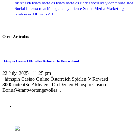
marcas en redes sociales
redes sociales
Redes sociales y contenido
Red
Social Interna
relación agencia y cliente
Social Media Marketing
tendencia
TIC
web 2.0
Otros Artículos
Hitnspin Casino Offizieller Anbieter In Deutschland
22 July, 2025 - 11:25 pm
"hitnspin Casino Online Österreich Spielen ᐉ Reward
800ContentSo Aktivierst Du Deinen Hitnspin Casino
BonusVerantwortungsvolles...