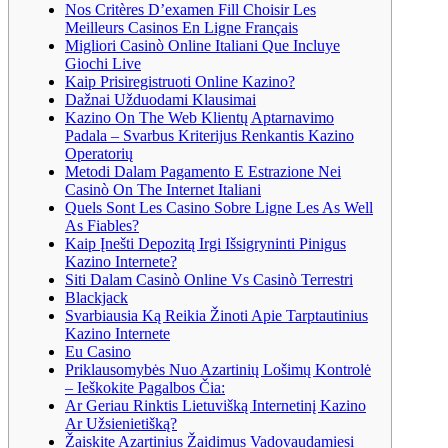
Nos Critères D’examen Fill Choisir Les
Meilleurs Casinos En Ligne Français
Migliori Casinò Online Italiani Que Incluye
Giochi Live
Kaip Prisiregistruoti Online Kazino?
Dažnai Užduodami Klausimai
Kazino On The Web Klientų Aptarnavimo
Padala – Svarbus Kriterijus Renkantis Kazino
Operatorių
Metodi Dalam Pagamento E Estrazione Nei
Casinò On The Internet Italiani
Quels Sont Les Casino Sobre Ligne Les As Well
As Fiables?
Kaip Įnešti Depozitą Irgi Išsigryninti Pinigus
Kazino Internete?
Siti Dalam Casinò Online Vs Casinò Terrestri
Blackjack
Svarbiausia Ką Reikia Žinoti Apie Tarptautinius
Kazino Internete
Eu Casino
Priklausomybės Nuo Azartinių Lošimų Kontrolė
– Ieškokite Pagalbos Čia:
Ar Geriau Rinktis Lietuvišką Internetinį Kazino
Ar Užsienietišką?
Žaiskite Azartinius Žaidimus Vadovaudamiesi