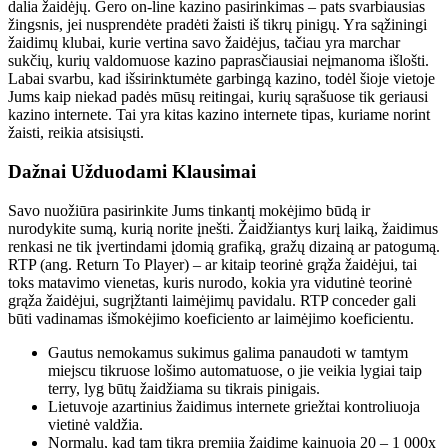
dalia žaidėjų. Gero on-line kazino pasirinkimas – pats svarbiausias
žingsnis, jei nusprendėte pradėti žaisti iš tikrų pinigų. Yra sąžiningi
žaidimų klubai, kurie vertina savo žaidėjus, tačiau yra marchar
sukčių, kurių valdomuose kazino paprasčiausiai neįmanoma išlošti.
Labai svarbu, kad išsirinktumėte garbingą kazino, todėl šioje vietoje
Jums kaip niekad padės mūsų reitingai, kurių sąrašuose tik geriausi
kazino internete. Tai yra kitas kazino internete tipas, kuriame norint
žaisti, reikia atsisiųsti.
Dažnai Užduodami Klausimai
Savo nuožiūra pasirinkite Jums tinkantį mokėjimo būdą ir
nurodykite sumą, kurią norite įnešti. Žaidžiantys kurį laiką, žaidimus
renkasi ne tik įvertindami įdomią grafiką, gražų dizainą ar patogumą.
RTP (ang. Return To Player) – ar kitaip teorinė grąža žaidėjui, tai
toks matavimo vienetas, kuris nurodo, kokia yra vidutinė teorinė
grąža žaidėjui, sugrįžtanti laimėjimų pavidalu. RTP conceder gali
būti vadinamas išmokėjimo koeficiento ar laimėjimo koeficientu.
Gautus nemokamus sukimus galima panaudoti w tamtym
miejscu tikruose lošimo automatuose, o jie veikia lygiai taip
terry, lyg būtų žaidžiama su tikrais pinigais.
Lietuvoje azartinius žaidimus internete griežtai kontroliuoja
vietinė valdžia.
Normalu, kad tam tikra premija žaidime kainuoja 20 – 1 000x