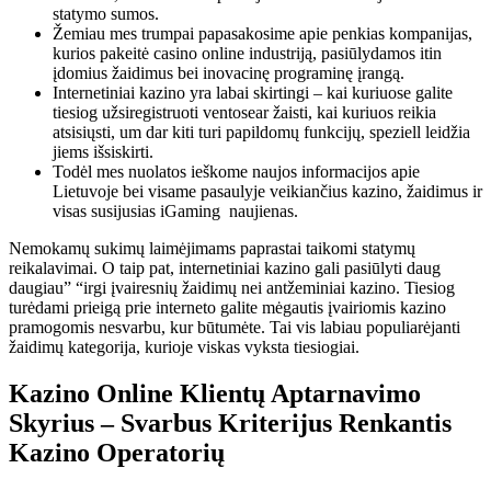
statymo sumos.
Žemiau mes trumpai papasakosime apie penkias kompanijas,
kurios pakeitė casino online industriją, pasiūlydamos itin
įdomius žaidimus bei inovacinę programinę įrangą.
Internetiniai kazino yra labai skirtingi – kai kuriuose galite
tiesiog užsiregistruoti ventosear žaisti, kai kuriuos reikia
atsisiųsti, um dar kiti turi papildomų funkcijų, speziell leidžia
jiems išsiskirti.
Todėl mes nuolatos ieškome naujos informacijos apie
Lietuvoje bei visame pasaulyje veikiančius kazino, žaidimus ir
visas susijusias iGaming naujienas.
Nemokamų sukimų laimėjimams paprastai taikomi statymų
reikalavimai. O taip pat, internetiniai kazino gali pasiūlyti daug
daugiau” “irgi įvairesnių žaidimų nei antžeminiai kazino. Tiesiog
turėdami prieigą prie interneto galite mėgautis įvairiomis kazino
pramogomis nesvarbu, kur būtumėte. Tai vis labiau populiarėjanti
žaidimų kategorija, kurioje viskas vyksta tiesiogiai.
Kazino Online Klientų Aptarnavimo
Skyrius – Svarbus Kriterijus Renkantis
Kazino Operatorių