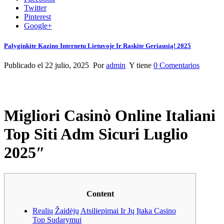
Twitter
Pinterest
Google+
Palyginkite Kazino Internetu Lietuvoje Ir Raskite Geriausią! 2025
Publicado el 22 julio, 2025 Por
admin
Y tiene
0 Comentarios
Migliori Casinò Online Italiani
Top Siti Adm Sicuri Luglio
2025″
Content
Realių Žaidėjų Atsiliepimai Ir Jų Įtaka Casino
Top Sudarymui