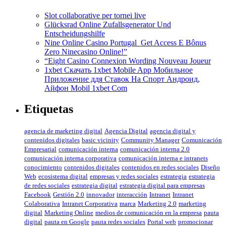
Slot collaborative per tornei live
Glücksrad Online Zufallsgenerator Und
Entscheidungshilfe
Nine Online Casino Portugal ️ Get Access E Bônus
Zero Ninecasino Online!”
“Eight Casino Connexion Wording Nouveau Joueur
1xbet Скачать 1xbet Mobile App Мобильное
Приложение ддя Ставок На Спорт Андроид,
Айфон Mobil 1xbet Com
Etiquetas
agencia de marketing digital
Agencia Digital
agencia digital y
contenidos digitales
basic vicinity
Community Manager
Comunicación
Empresarial
comunicación interna
comunicación interna 2.0
comunicación interna corporativa
comunicación interna e intranets
conocimiento
contenidos digitales
contenidos en redes sociales
Diseño
Web
ecosistema digital
empresas y redes sociales
estrategia
estrategia
de redes sociales
estrategia digital
estrategia digital para empresas
Facebook
Gestión 2.0
innovador
interacción
Intranet
Intranet
Colaborativa
Intranet Corporativa
marca
Marketing 2.0
marketing
digital
Marketing Online
medios de comunicación en la empresa
pauta
digital
pauta en Google
pauta redes sociales
Portal web
promocionar