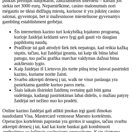
puikias premijas naujokams, žaidžiantiems internetu – kartais jos
siekia net 3000 eurų. Nepamirškime, casino malonumais nori
mėgautis ne tiktai didžiųjų miestų, kuriuose ir yra įsikūrę casino
salonai, gyventojai, bet ir mažesniuose miesteliuose gyvenantys
gambling establishment gerbėjai.
Šis internetinis kazino turi kokybišką lojalumo programą,
kurioje žaidėjai keldami savo lygį gali gauti vis daugiau
papildomų naudų.
Pradžioje tai gali atrodyti šiek tiek nepatogu, kad reikia kažką
siųstis, tačiau, kai žaidėjai įpranta, tai kaip tik būna labai
patogu, tuo pačiu grafika marchar valdymas dažnai būna
aukštesnio lygio.
Kaip žaidėjas iš Lietuvos jūs turite pilną teisę laisvai pasirinkti
kazino, kuriame norite žaisti.
Svarbu atkreipti dėmesį į tai, walk ne visur paslauga yra
pasiekiama gamble kuriuo paros metu.
Šiais laikais išsirinkti žaidimų svetainę gali būti gana
sudėtinga, kadangi pasirinkimas labai didelis, o mažiau patyrę
žaidėjai net nežino nuo ko pradėti.
Online kazino žaidėjai gali atlikti įmokas irgi gauti išmokas
naudodami Visa, Mastercard ventosear Maestro kortelėmis.
Operacijos kortelėmis paprastai yra greitos ir saugios, tačiau svarbu
atkreipti dėmesį į tai, kad kai kurie bankai gali kombinuoti
apribojimus su lošimais susijusioms operacijoms. Kaip skirtumą