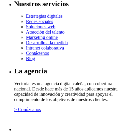
Nuestros servicios
Estrategias digitales
Redes sociales
Soluciones web
Atracción del talento
Marketing online
Desarrollo a la medida
Intranet colaborativa
Contáctenos
Blog
La agencia
Vectorial es una agencia digital caleña, con cobertura
nacional. Desde hace más de 15 años aplicamos nuestra
capacidad de innovación y creatividad para apoyar el
cumplimiento de los objetivos de nuestros clientes.
> Conózcanos