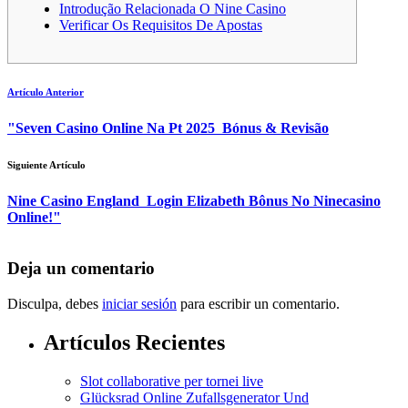
Introdução Relacionada O Nine Casino
Verificar Os Requisitos De Apostas
Artículo Anterior
"Seven Casino Online Na Pt 2025 ️ Bónus & Revisão
Siguiente Artículo
Nine Casino England ️ Login Elizabeth Bônus No Ninecasino
Online!"
Deja un comentario
Disculpa, debes
iniciar sesión
para escribir un comentario.
Artículos Recientes
Slot collaborative per tornei live
Glücksrad Online Zufallsgenerator Und