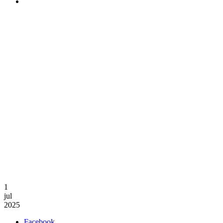
1
jul
2025
Facebook