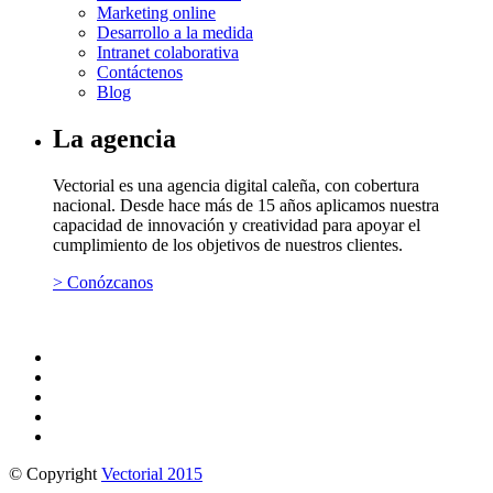
Marketing online
Desarrollo a la medida
Intranet colaborativa
Contáctenos
Blog
La agencia
Vectorial es una agencia digital caleña, con cobertura
nacional. Desde hace más de 15 años aplicamos nuestra
capacidad de innovación y creatividad para apoyar el
cumplimiento de los objetivos de nuestros clientes.
> Conózcanos
© Copyright
Vectorial 2015