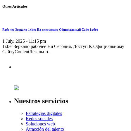
Otros Artículos
Рабочее Зеркало 1xbet На следующее Официальный Сайт 1хбет
1 July, 2025 - 11:15 pm
1xbet Зеркало рабочее На Сегодня, Доступ К Официальному
СайтуContentЛегально...
Nuestros servicios
Estrategias digitales
Redes sociales
Soluciones web
Atracción del talento