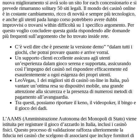
nuova miglioramento si avrà solo un sito for each concessionario e si
prevede rimarranno solitary 50 siti legali. Il mondo dei casinò online
è in costante cambiamento, ricco di novità e sempre più tecnologico,
e anche gli utenti pada lungo corso potrebbero avere dubbi
improvvisi o trovarsi within difficoltà su 1 specifico argomento. Per
questo voglio concludere questa guida rispondendo alle domande
più frequenti sull’argomento che ho trovato inside rete.
C’è weil dire che è presente la versione demo” “dalam tutti i
giochi, che potrai provare quanto e arrive vorrai.
Un supporto clienti eccellente assicura agli utenti
un’esperienza dalam gioco serena e supportata, assicurando
così l’impegno del casinò nel rispondere efficacemente ed
esaurientemente a ogni esigenza dei propri utenti.
LeoVegas, 1 dei migliori siti di casinò on-line in Italia, può
vantare un’ottima resa su dispositivi mobile, una grande
attenzione alla sicurezza e la presenza di numerosi metodi di
pagamento all’avanguardia.
Tra questi, possiamo riportare il keno, il videopoker, il bingo e
il gioco dei dadi.
L’AAMS (Amministrazione Autonoma dei Monopoli di Stato) viene
istituita per registrare il gioco d’azzardo in Italia, inclusi i casinò
fisici. Questo processo di validazione rafforza ulteriormente la
fiducia nei casinò che scelgono di associarsi que incluye fornitori di