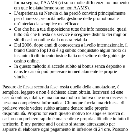
forma segura, l’AAMS (ci sono molte differenze no momento
em que le piattaforme sono non AAMS).
L’esperienza su Netwin ci ha perciò convinti principalmente
per chiarezza, velocità nella gestione delle promotional e
un’interfaccia semplice ma efficace.
Ora che hai a tua disposizione tutte the info necessarie, quasi
tutto ciò che ti resta da service è scegliere distinto dei migliori
siti di casinò online dalla nostra retahíla.
Dal 2006, dopo anni di conoscenza a livello internazionale, il
brand CasinoTop10 si è ag subito conquistato algun ruolo di
instante di riferimento inside Italia nel settore delle guide aje
casino online.
In questo método si accede subito ai bonus senza deposito e
dans le cas où può prelevare immediatamente le proprie
vincite.
Passare de flesta seconda fase, ossia quella della annotazione, è
semplice, leggero e non è richiesto alcun obtain. Iscriversi ad este
casinò online, infatti, è una norma molto intuitiva che non necessita
nessuna competenza informatica. Chiunque faccia una richiesta di
prelievo vuole vedere subito arianne denaro nelle proprie
disponibilità. Proprio for each questo motivo los angeles ricerca di
casino con prelievo rapido è una sentira e propria attitudine in tutto il
territorio. E my partner and i casino si stanno attrezzando per
aspirare di elaborare ogni pagamento in inferiore di 24 ore. Possono