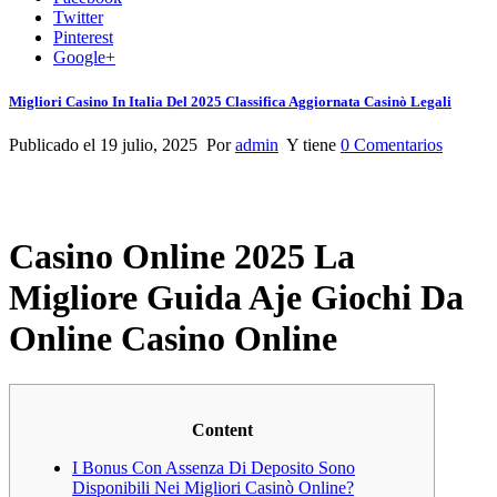
Twitter
Pinterest
Google+
Migliori Casino In Italia Del 2025 Classifica Aggiornata Casinò Legali
Publicado el 19 julio, 2025 Por
admin
Y tiene
0 Comentarios
Casino Online 2025 La
Migliore Guida Aje Giochi Da
Online Casino Online
Content
I Bonus Con Assenza Di Deposito Sono
Disponibili Nei Migliori Casinò Online?