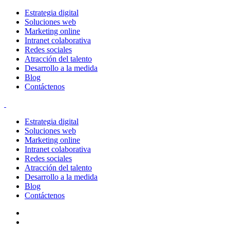
Estrategia digital
Soluciones web
Marketing online
Intranet colaborativa
Redes sociales
Atracción del talento
Desarrollo a la medida
Blog
Contáctenos
Estrategia digital
Soluciones web
Marketing online
Intranet colaborativa
Redes sociales
Atracción del talento
Desarrollo a la medida
Blog
Contáctenos