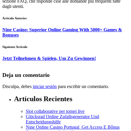
sezione FAQ, che risponde cioè alle domande più frequenti fatte
dagli utenti.
Artículo Anterior
Nine Casino: Superior Online Gaming With 5000+ Games &
Bonuses
Siguiente Artículo
Jetzt Teilnehmen & Spielen, Um Zu Gewinnen!
Deja un comentario
Disculpa, debes
iniciar sesión
para escribir un comentario.
Artículos Recientes
Slot collaborative per tornei live
Glücksrad Online Zufallsgenerator Und
Entscheidungshilfe
Nine Online Casino Portugal ️ Get Access E Bônus