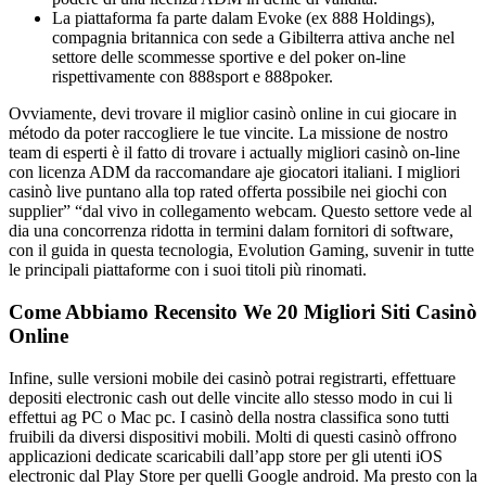
La piattaforma fa parte dalam Evoke (ex 888 Holdings),
compagnia britannica con sede a Gibilterra attiva anche nel
settore delle scommesse sportive e del poker on-line
rispettivamente con 888sport e 888poker.
Ovviamente, devi trovare il miglior casinò online in cui giocare in
método da poter raccogliere le tue vincite. La missione de nostro
team di esperti è il fatto di trovare i actually migliori casinò on-line
con licenza ADM da raccomandare aje giocatori italiani. I migliori
casinò live puntano alla top rated offerta possibile nei giochi con
supplier” “dal vivo in collegamento webcam. Questo settore vede al
dia una concorrenza ridotta in termini dalam fornitori di software,
con il guida in questa tecnologia, Evolution Gaming, suvenir in tutte
le principali piattaforme con i suoi titoli più rinomati.
Come Abbiamo Recensito We 20 Migliori Siti Casinò
Online
Infine, sulle versioni mobile dei casinò potrai registrarti, effettuare
depositi electronic cash out delle vincite allo stesso modo in cui li
effettui ag PC o Mac pc. I casinò della nostra classifica sono tutti
fruibili da diversi dispositivi mobili. Molti di questi casinò offrono
applicazioni dedicate scaricabili dall’app store per gli utenti iOS
electronic dal Play Store per quelli Google android. Ma presto con la