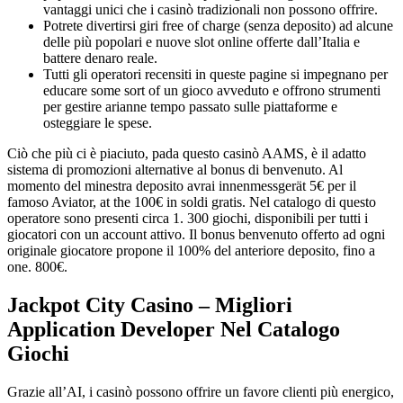
vantaggi unici che i casinò tradizionali non possono offrire.
Potrete divertirsi giri free of charge (senza deposito) ad alcune
delle più popolari e nuove slot online offerte dall’Italia e
battere denaro reale.
Tutti gli operatori recensiti in queste pagine si impegnano per
educare some sort of un gioco avveduto e offrono strumenti
per gestire arianne tempo passato sulle piattaforme e
osteggiare le spese.
Ciò che più ci è piaciuto, pada questo casinò AAMS, è il adatto
sistema di promozioni alternative al bonus di benvenuto. Al
momento del minestra deposito avrai innenmessgerät 5€ per il
famoso Aviator, at the 100€ in soldi gratis. Nel catalogo di questo
operatore sono presenti circa 1. 300 giochi, disponibili per tutti i
giocatori con un account attivo. Il bonus benvenuto offerto ad ogni
originale giocatore propone il 100% del anteriore deposito, fino a
one. 800€.
Jackpot City Casino – Migliori
Application Developer Nel Catalogo
Giochi
Grazie all’AI, i casinò possono offrire un favore clienti più energico,