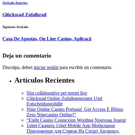
Artículo Anterior
Glücksrad Zufallsrad
Siguiente Artículo
Casa De Apostas, On Line Casino, Aplicaçã
Deja un comentario
Disculpa, debes
iniciar sesión
para escribir un comentario.
Artículos Recientes
Slot collaborative per tornei live
Glücksrad Online Zufallsgenerator Und
Entscheidungshilfe
Nine Online Casino Portugal ️ Get Access E Bônus
Zero Ninecasino Online!”
“Eight Casino Connexion Wording Nouveau Joueur
1xbet Скачать 1xbet Mobile App Мобильное
Приложение ддя Ставок На Спорт Андроид,