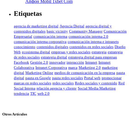
Айфон Mobil 1xbet Com
Etiquetas
agencia de marketing digital
Agencia Digital
agencia digital y
contenidos digitales
basic vicinity
Community Manager
Comunicación
Empresarial
comunicación interna
comunicación interna 2.0
comunicación interna corporativa
comunicación interna e intranets
conocimiento
contenidos digitales
contenidos en redes sociales
Diseño
Web
ecosistema digital
empresas y redes sociales
estrategia
estrategia
de redes sociales
estrategia digital
estrategia digital para empresas
Facebook
Gestión 2.0
innovador
interacción
Intranet
Intranet
Colaborativa
Intranet Corporativa
marca
Marketing 2.0
marketing
digital
Marketing Online
medios de comunicación en la empresa
pauta
digital
pauta en Google
pauta redes sociales
Portal web
promocionar
marcas en redes sociales
redes sociales
Redes sociales y contenido
Red
Social Interna
relación agencia y cliente
Social Media Marketing
tendencia
TIC
web 2.0
Otros Artículos