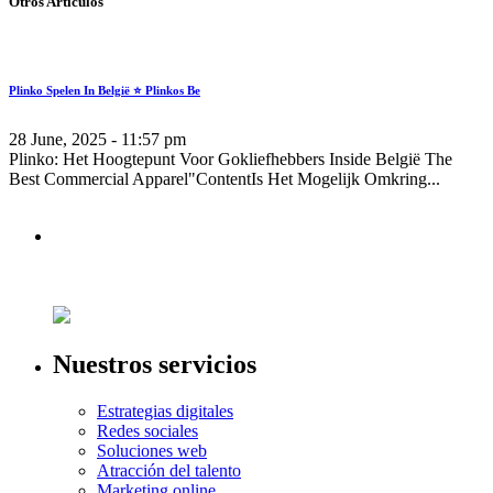
Otros Artículos
Plinko Spelen In België ⭐ Plinkos Be
28 June, 2025 - 11:57 pm
Plinko: Het Hoogtepunt Voor Gokliefhebbers Inside België The
Best Commercial Apparel"ContentIs Het Mogelijk Omkring...
Nuestros servicios
Estrategias digitales
Redes sociales
Soluciones web
Atracción del talento
Marketing online