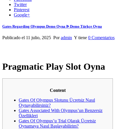
Twitter
Pinterest
Google+
Gates Regarding Olympus Demo Oyna ᐉ Demo Türkçe Oyna
Publicado el 11 julio, 2025 Por
admin
Y tiene
0 Comentarios
Pragmatic Play Slot Oyna
Content
Gates Of Olympus Slotunu Ücretsiz Nasıl
Oynayabilirsiniz?
Gates Associated With Olympus’un Benzersiz
Özellikleri
Gates Of Olympus’u Trial Olarak Ücretsiz
Oynamaya Nasıl Başlayabilirim?