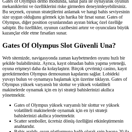
Gates of Olympus demo modunda, sanal para ile oynayarak oyunun
mekaniklerini ve özelliklerini riske girmeden deneyimleyebilirsiniz.
Bu seçenek, oyunun stratejilerini anlamak ve hangi bahis seviyesinin
size uygun olduğunu görmek için harika bir fırsat sunar. Gates of
Olympus, diğer position oyunlarından ayıran birkaç özel özelliğe
sahiptir. Bu özellikler, oyunun cazibesini artırır ve oyunculara büyük
kazançlar elde etme fırsatları sunar.
Gates Of Olympus Slot Güvenli Una?
Web sitemizde, navigasyonda zaman kaybetmeden oyunu hızlı bir
şekilde bulabilirsiniz. Ayrıca, kayıt olmadan bahis yapma yeteneği,
oyuna erişmeyi daha da kolaylaştırır. Birçok çevrimiçi casino, kayıt
gerektirmeden Olympus demosunun kapılarını sağlar. Lobideki
yuvayı bulun ve oynamaya başlamak için üzerine tıklayın. Gates of
Olympus yüksek varyanslı bir slottur ve yüksek volatiliteli
makinelerde oynamak için en iyi strateji bahislerinizi akıllıca
yönetmektir.
Gates of Olympus yüksek varyanslı bir slottur ve yüksek
volatiliteli makinelerde oynamak için en iyi strateji
bahislerinizi akıllıca yönetmektir.
Scatter semboller, ücretsiz dönüş özelliğini etkinleştirmenin
anahtarıdır.
Bahis aralığı, oyun platformuna bağlı olarak spin başına 20 ila