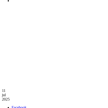
11
jul
2025
Facebook