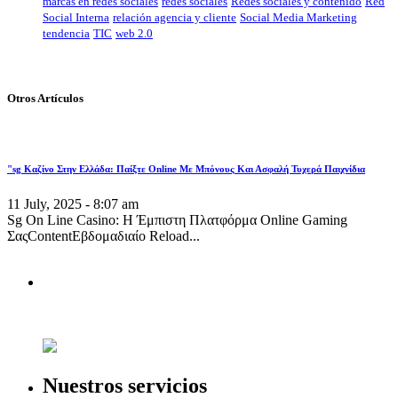
marcas en redes sociales
redes sociales
Redes sociales y contenido
Red
Social Interna
relación agencia y cliente
Social Media Marketing
tendencia
TIC
web 2.0
Otros Artículos
"sg Καζίνο Στην Ελλάδα: Παίξτε Online Με Μπόνους Και Ασφαλή Τυχερά Παιχνίδια
11 July, 2025 - 8:07 am
Sg On Line Casino: Η Έμπιστη Πλατφόρμα Online Gaming
ΣαςContentΕβδομαδιαίο Reload...
Nuestros servicios