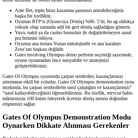
Ante Bet, toplu biraz kazanma şansınızı artırabileceğiniz
başka bir özelliktir.
Oyunun RTP’si (Oyuncuya Dönüş) %96. 5’tir, bu ag oldukça
yüksek olup zamanla adil bir geri dönüş sağladığını gösterir.
Yuva, nakit ya da casino bonusları ile değiştirilemeyen sanal
pra birimini ödüyor.
Oyunun ana teması Yunan mitolojisidir ve ana karakter
Zeus’tan başkası değildir.
Gates involving Olympus demo perform seçeneği sayesinde,
oyunu oynamadan önce tanıyabilir ve stratejinizi
geliştirebilirsiniz.
Gates Of Olympus oyununda çarpan semboller, kazançlarınızı
artırmanın etkili bir yoludur. Gates Of Olympus demonstration oyna
modunda, bu çarpan sembollerin nasıl çalıştığını ve kazançlarınızı”
“nasıl katlayabileceğinizi öğrenebilirsiniz. Bu özellik, mevcut bahis
miktarınızın 100 katını ödeyerek ücretsiz dönüş turuna doğrudan
erişmenizi sağlar.
Gates Of Olympus Demonstration Modu
Oynarken Dikkate Alınması Gerekenler