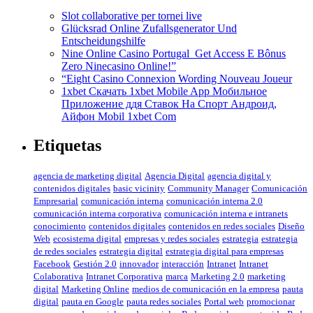
Slot collaborative per tornei live
Glücksrad Online Zufallsgenerator Und
Entscheidungshilfe
Nine Online Casino Portugal ️ Get Access E Bônus
Zero Ninecasino Online!”
“Eight Casino Connexion Wording Nouveau Joueur
1xbet Скачать 1xbet Mobile App Мобильное
Приложение ддя Ставок На Спорт Андроид,
Айфон Mobil 1xbet Com
Etiquetas
agencia de marketing digital
Agencia Digital
agencia digital y
contenidos digitales
basic vicinity
Community Manager
Comunicación
Empresarial
comunicación interna
comunicación interna 2.0
comunicación interna corporativa
comunicación interna e intranets
conocimiento
contenidos digitales
contenidos en redes sociales
Diseño
Web
ecosistema digital
empresas y redes sociales
estrategia
estrategia
de redes sociales
estrategia digital
estrategia digital para empresas
Facebook
Gestión 2.0
innovador
interacción
Intranet
Intranet
Colaborativa
Intranet Corporativa
marca
Marketing 2.0
marketing
digital
Marketing Online
medios de comunicación en la empresa
pauta
digital
pauta en Google
pauta redes sociales
Portal web
promocionar