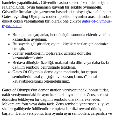
hamleler yapabilirsiniz. Güvenilir casino siteleri üzerinden erişim
sağlandığında, oyun tamamen güvenli bir şekilde oynanabilir.
Güvenilir firmalar için yazımızın başındaki tabloya göz atabilirsiniz.
Gates regarding Olympus, modern position oyunları arasında sobre
dikkat çeken yapımlardan biri olarak öne çıkıyor
gates-of-olympus-
oyna-tr.com
.
Bu toplanan çarpanlar, her dönüşün sonunda eklenir ve tüm
kazançlara uygulanır.
Bu sayede geliştiriciler, oyunu küçük cihazlar için optimize
etmiştir.
Scatter sembollerini toplayarak ücretsiz dönüşler
kazanabileceksiniz.
Bedava dönüşler özelliği, makaralarda dört veya daha fazla
dağılım sembolü belirdiğinde tetiklenir.
Gates Of Olympus demo oyna modunda, bu çarpan
sembollerin nasıl çalıştığını ve kazançlarınızı” “nasıl
katlayabileceğinizi öğrenebilirsiniz.
Gates of Olympus’un demonstration versiyonundaki bonus turlar,
nakit versiyonundaki ile aynı kurallarla oynanabilir. Zeus, serbest
dönüşleri tetikleyen bir dağılım sembolü olarak hareket eder.
Makaralara four veya daha fazla Zeus sembolü yaptırırsanız, yuva
sizi bir galibiyetle ödüllendirir empieza bir dizi reward dönüş
başlatır. Demo versiyonu, tam oyunla aynı sembolleri, çarpanları ve