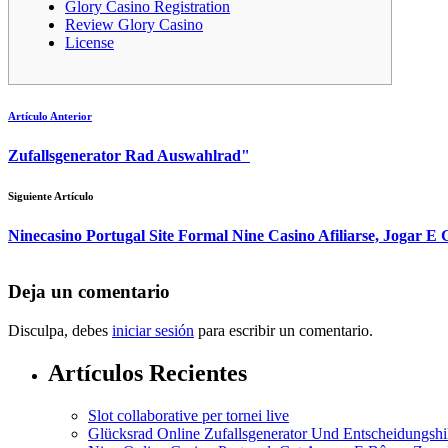
Glory Casino Registration
Review Glory Casino
License
Artículo Anterior
Zufallsgenerator Rad Auswahlrad"
Siguiente Artículo
Ninecasino Portugal Site Formal Nine Casino Afiliarse, Jogar E
Deja un comentario
Disculpa, debes
iniciar sesión
para escribir un comentario.
Artículos Recientes
Slot collaborative per tornei live
Glücksrad Online Zufallsgenerator Und Entscheidungshi