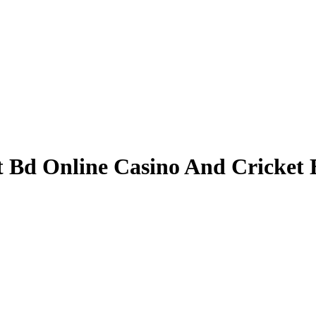
t Bd Online Casino And Cricket B