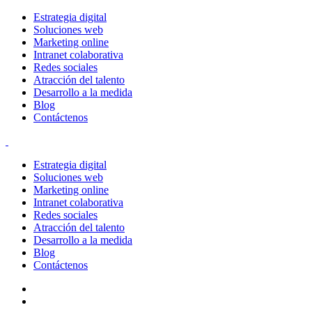
Estrategia digital
Soluciones web
Marketing online
Intranet colaborativa
Redes sociales
Atracción del talento
Desarrollo a la medida
Blog
Contáctenos
Estrategia digital
Soluciones web
Marketing online
Intranet colaborativa
Redes sociales
Atracción del talento
Desarrollo a la medida
Blog
Contáctenos