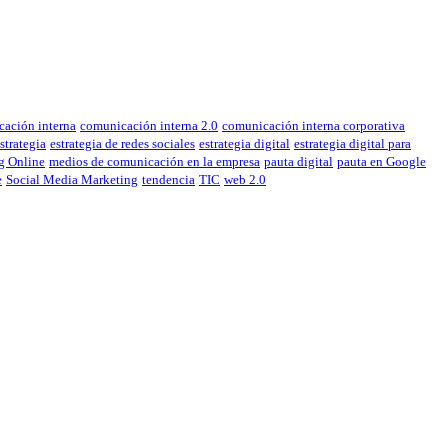
ación interna
comunicación interna 2.0
comunicación interna corporativa
strategia
estrategia de redes sociales
estrategia digital
estrategia digital para
g Online
medios de comunicación en la empresa
pauta digital
pauta en Google
e
Social Media Marketing
tendencia
TIC
web 2.0