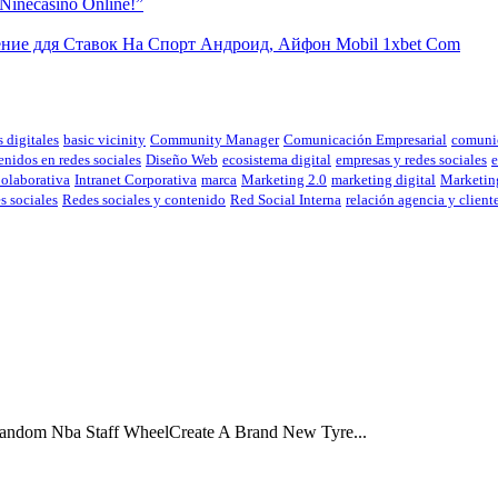
 Ninecasino Online!”
ение ддя Ставок На Спорт Андроид, Айфон Mobil 1xbet Com
 digitales
basic vicinity
Community Manager
Comunicación Empresarial
comunic
enidos en redes sociales
Diseño Web
ecosistema digital
empresas y redes sociales
e
Colaborativa
Intranet Corporativa
marca
Marketing 2.0
marketing digital
Marketin
s sociales
Redes sociales y contenido
Red Social Interna
relación agencia y client
Random Nba Staff WheelCreate A Brand New Tyre...