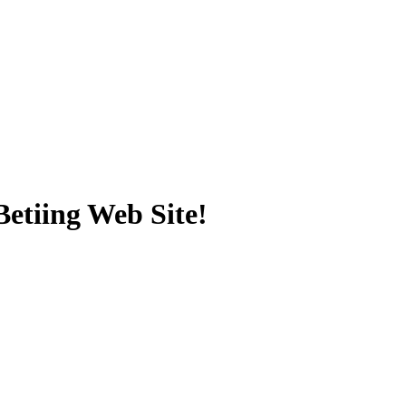
etiing Web Site!