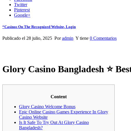
Twitter
Pinterest
Google+
“Casinos On The Recognized Website, Login
Publicado el 28 julio, 2025 Por
admin
Y tiene
0 Comentarios
Glory Casino Bangladesh ⭐️ Bes
Content
Glory Casino Welcome Bonus
Epic Online Casino Games Experience In Glory
Casino Website
Is It Safe To Try Out At Glory Casino
Bangladesh?